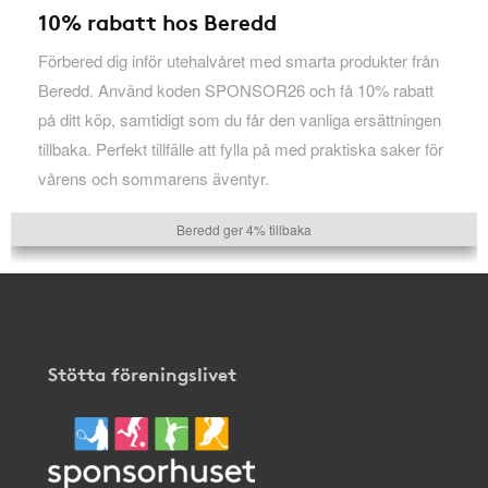
10% rabatt hos Beredd
Förbered dig inför utehalvåret med smarta produkter från
Beredd. Använd koden SPONSOR26 och få 10% rabatt
på ditt köp, samtidigt som du får den vanliga ersättningen
tillbaka. Perfekt tillfälle att fylla på med praktiska saker för
vårens och sommarens äventyr.
Beredd ger 4% tillbaka
Stötta föreningslivet