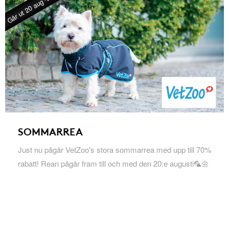
Går ut 20 aug -26
SOMMARREA
Just nu pågår VetZoo's stora sommarrea med upp till 70%
rabatt! Rean pågår fram till och med den 20:e augusti🦜🌼