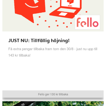
JUST NU: Tillfällig höjning!
Få extra pengar tillbaka fram tom den 30/8 - just nu upp till
143 kr tillbaka!
Fello ger 130 kr tillbaka