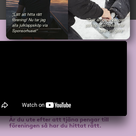
"Lätt att hitta rätt
förening! Nu tar jag
"Gott att tjäna pengar
alla julklappsköp via
på köp man redan har
Sponsorhuset"
tänkt att göra"
Är du ute efter att
tjäna pengar till
föreningen
så har du hittat rätt.