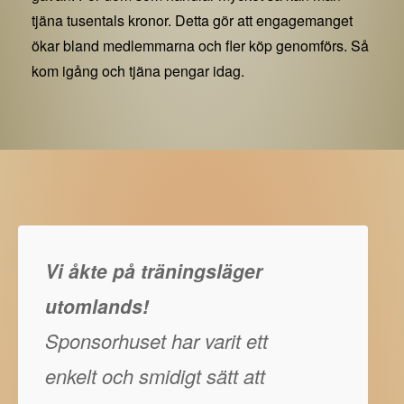
tjäna tusentals kronor. Detta gör att engagemanget
ökar bland medlemmarna och fler köp genomförs. Så
kom igång och tjäna pengar idag.
Vi åkte på träningsläger
utomlands!
Sponsorhuset har varit ett
enkelt och smidigt sätt att