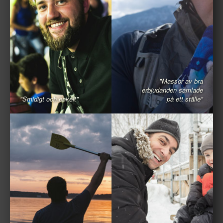
"Massor av bra
erbjudanden samlade
"Smidigt och enkelt"
på ett ställe"