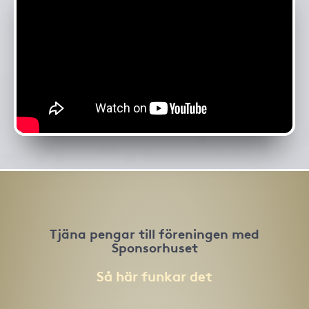
Tjäna pengar till föreningen med
Sponsorhuset
Så här funkar det