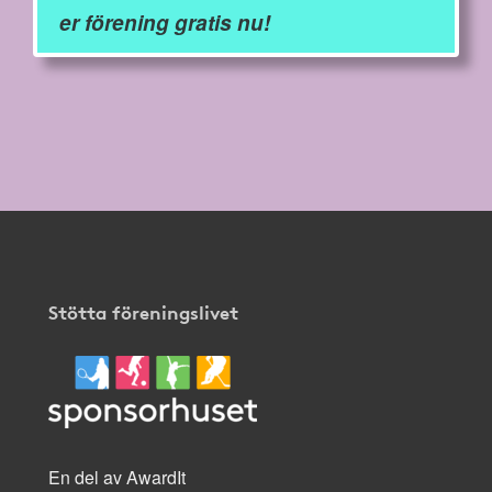
er förening gratis nu!
Stötta föreningslivet
En del av AwardIt