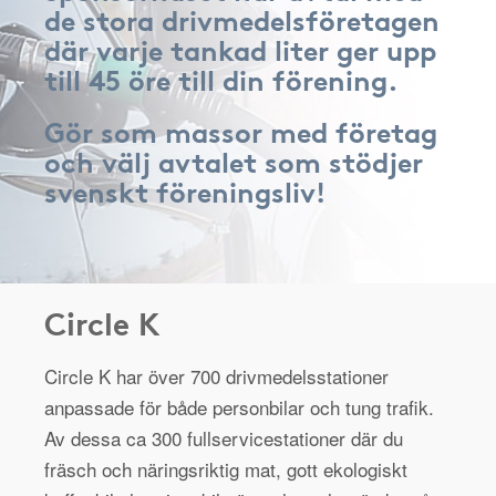
de stora drivmedelsföretagen
där varje tankad liter ger upp
till 45 öre till din förening.
Gör som massor med företag
och välj avtalet som stödjer
svenskt föreningsliv!
Circle K
Circle K har över 700 drivmedelsstationer
anpassade för både personbilar och tung trafik.
Av dessa ca 300 fullservicestationer där du
fräsch och näringsriktig mat, gott ekologiskt