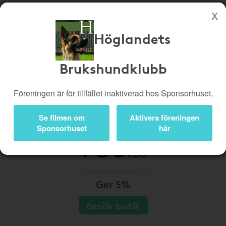
Höglandets
Köp genom denna sida stöttar Höglandets Brukshundklubb
Butiker
Biobiljetter
Brukshundklubb
Presentkort
Kampanjer
Föreningen är för tillfället inaktiverad hos Sponsorhuset.
Bli medlem
Logga in
Se filmen om
Aktivera föreningen
Sponsorhuset
här
Ger 5%
Besök butik