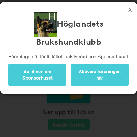
Höglandets
Köp genom denna sida stöttar Höglandets Brukshundklubb
Butiker
Biobiljetter
Brukshundklubb
Presentkort
Kampanjer
Föreningen är för tillfället inaktiverad hos Sponsorhuset.
Bli medlem
Logga in
Se filmen om
Aktivera föreningen
Sponsorhuset
här
Ger upp till 175 kr
Besök butik