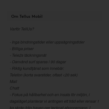
Om Tellus Mobil
Varför TellUs?
- Inga bindningstider eller uppsägningstider
- Billiga priser
- Tele2s täckningsnät
- Oanvänd surf sparas i 90 dagar
- Riktig kundtjänst som innebär:
Telefon (korta svarstider, oftast <20 sek)
Mail
Chatt
- Fokus på hållbarhet och en insats för miljön, i
dagsläget planterar vi antingen ett träd eller rensar 1
kg skräp från haven per tecknat abonnemang. I