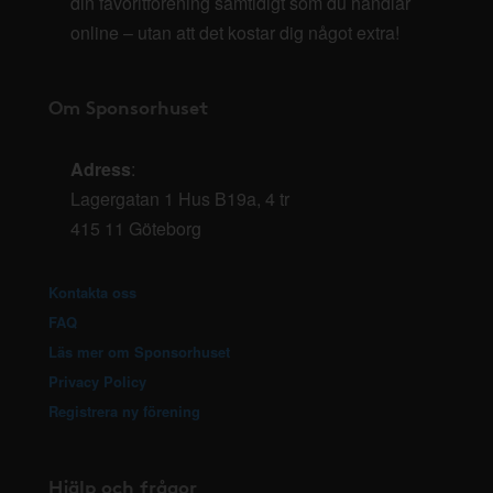
din favoritförening samtidigt som du handlar
online – utan att det kostar dig något extra!
Om Sponsorhuset
Adress
:
Lagergatan 1 Hus B19a, 4 tr
415 11 Göteborg
Kontakta oss
FAQ
Läs mer om Sponsorhuset
Privacy Policy
Registrera ny förening
Hjälp och frågor