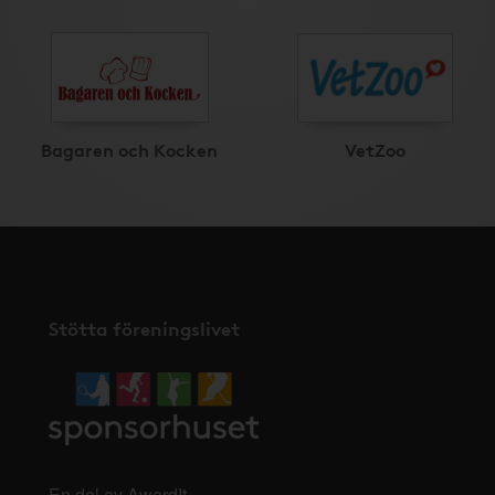
Bagaren och Kocken
VetZoo
Stötta föreningslivet
En del av AwardIt