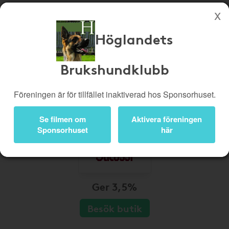
Höglandets
Köp genom denna sida stöttar Höglandets Brukshundklubb
Butiker
Biobiljetter
Brukshundklubb
Presentkort
Kampanjer
Föreningen är för tillfället inaktiverad hos Sponsorhuset.
Bli medlem
Logga in
Se filmen om
Aktivera föreningen
Sponsorhuset
här
Ger 3,5%
Besök butik