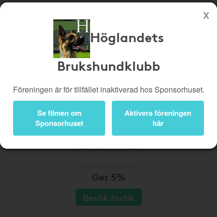
Höglandets
Köp genom denna sida stöttar Höglandets Brukshundklubb
Butiker
Biobiljetter
Brukshundklubb
Presentkort
Kampanjer
Föreningen är för tillfället inaktiverad hos Sponsorhuset.
Bli medlem
Logga in
Se filmen om
Aktivera föreningen
Sponsorhuset
här
Ger 5%
Besök butik