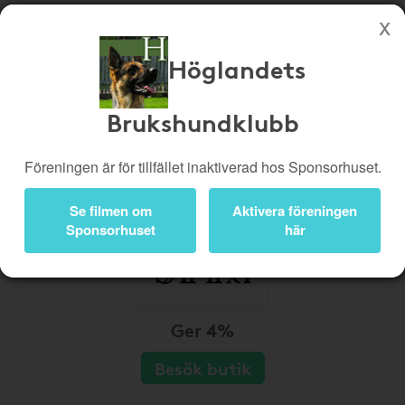
Höglandets
Köp genom denna sida stöttar Höglandets Brukshundklubb
Butiker
Biobiljetter
Brukshundklubb
Presentkort
Kampanjer
Föreningen är för tillfället inaktiverad hos Sponsorhuset.
Bli medlem
Logga in
Se filmen om
Aktivera föreningen
Sponsorhuset
här
Ger 4%
Besök butik