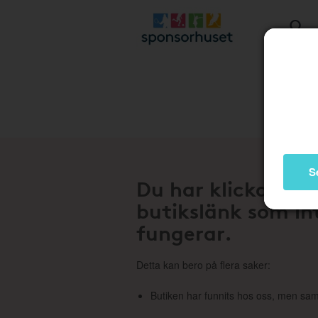
Stä
S
Du har klickat på
butikslänk som in
fungerar.
Detta kan bero på flera saker:
Butiken har funnits hos oss, men sam