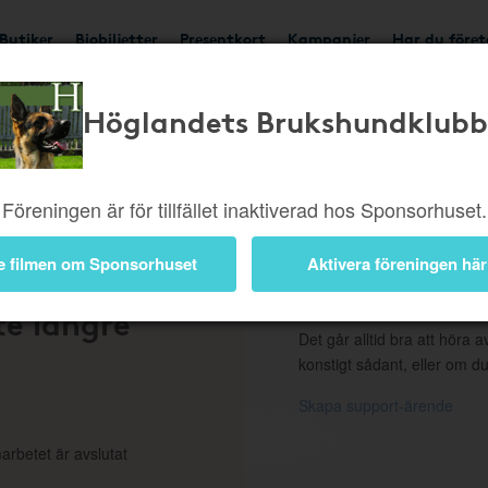
Butiker
Biobiljetter
Presentkort
Kampanjer
Har du före
Höglandets Brukshundklubb
ngd eller borttagen b
Föreningen är för tillfället inaktiverad hos Sponsorhuset.
e filmen om Sponsorhuset
Aktivera föreningen här
 en
Support
te längre
Det går alltid bra att höra av
konstigt sådant, eller om du
Skapa support-ärende
arbetet är avslutat