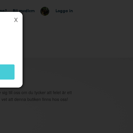
tag?
Bli medlem
Logga in
utik
 sig till oss om du tycker att felet är ett
 vet att denna butiken finns hos oss!