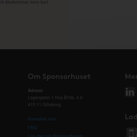
 och återkommer inom kort.
Om Sponsorhuset
Mer
Adress
:
Lagergatan 1 Hus B19a, 4 tr
415 11 Göteborg
Lad
Kontakta oss
FAQ
Läs mer om Sponsorhuset