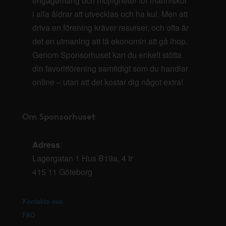
engagemang och möjligheter för människor
i alla åldrar att utvecklas och ha kul. Men att
driva en förening kräver resurser, och ofta är
det en utmaning att få ekonomin att gå ihop.
Genom Sponsorhuset kan du enkelt stötta
din favoritförening samtidigt som du handlar
online – utan att det kostar dig något extra!
Om Sponsorhuset
Adress
:
Lagergatan 1 Hus B19a, 4 tr
415 11 Göteborg
Kontakta oss
FAQ