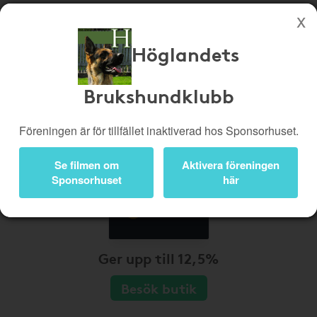
Höglandets
Köp genom denna sida stöttar Höglandets Brukshundklubb
Butiker
Biobiljetter
Brukshundklubb
Presentkort
Kampanjer
Föreningen är för tillfället inaktiverad hos Sponsorhuset.
Bli medlem
Logga in
Se filmen om
Aktivera föreningen
Sponsorhuset
här
Ger upp till 12,5%
Besök butik