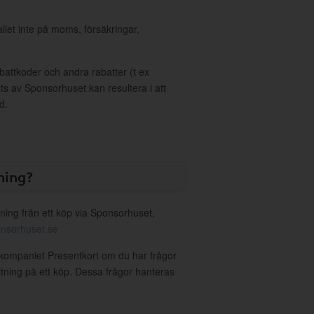
allet inte på moms, försäkringar,
ttkoder och andra rabatter (t ex
s av Sponsorhuset kan resultera i att
d.
ning?
ning från ett köp via Sponsorhuset,
nsorhuset.se
rkompaniet Presentkort om du har frågor
ättning på ett köp. Dessa frågor hanteras