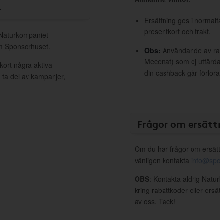
r
Ersättning ges i normalf
presentkort och frakt.
l Naturkompaniet
om Sponsorhuset.
Obs:
Användande av raba
Mecenat) som ej utfärdat
kort några aktiva
din cashback går förlora
 ta del av kampanjer,
Frågor om ersätt
Om du har frågor om ersätt
vänligen kontakta
info@spo
OBS
: Kontakta aldrig Natu
kring rabattkoder eller ers
av oss. Tack!