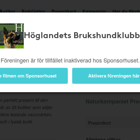
Butiker
Biobiljetter
Presentkort
Kampanjer
Har du före
Höglandets Brukshundklubb
Ger 5%
Besök butik
Föreningen är för tillfället inaktiverad hos Sponsorhuset.
e filmen om Sponsorhuset
Aktivera föreningen här
entkort
Information
 perfekt present till den
Naturkompaniet Pres
tår av 35 butiker som säljer
världens ledande varumärken.
h i fysisk butik.
Presentkort
Allmänna villkor
: