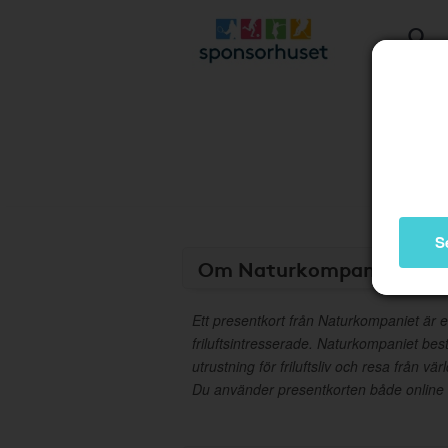
S
Om Naturkompaniet Pres
Ett presentkort från Naturkompaniet är en
friluftsintresserade. Naturkompaniet bes
utrustning för friluftsliv och resa från 
Du använder presentkorten både online oc