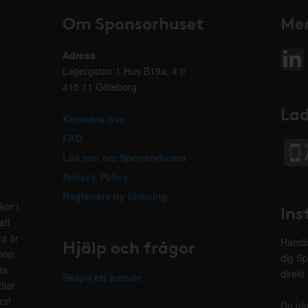
Om Sponsorhuset
Mer
Adress
:
Lagergatan 1 Hus B19a, 4 tr
415 11 Göteborg
Lad
Kontakta oss
FAQ
Läs mer om Sponsorhuset
Privacy Policy
Registrera ny förening
kor i
Ins
att
ta är
Hjälp och frågor
Handla
hop.
dig Sp
ta
direkt
Skapa ett ärende
dlar
ra!
Du på