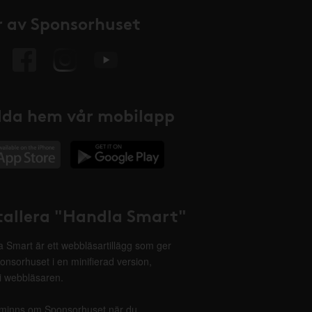
 av Sponsorhuset
da hem vår mobilapp
tallera "Handla Smart"
 Smart är ett webbläsartillägg som ger
onsorhuset i en minifierad version,
 i webbläsaren.
minns om Sponsorhuset när du