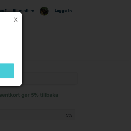
tag?
Bli medlem
Logga in
entkort ger 5% tillbaka
5%