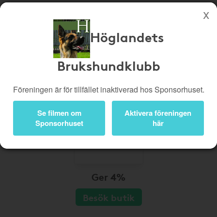
Höglandets
Köp genom denna sida stöttar Höglandets Brukshundklubb
Butiker
Biobiljetter
Brukshundklubb
Presentkort
Kampanjer
Föreningen är för tillfället inaktiverad hos Sponsorhuset.
Bli medlem
Logga in
Se filmen om
Aktivera föreningen
Sponsorhuset
här
Ger 4%
Besök butik