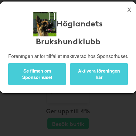
Höglandets
Köp genom denna sida stöttar Höglandets Brukshundklubb
Butiker
Biobiljetter
Brukshundklubb
Presentkort
Kampanjer
Föreningen är för tillfället inaktiverad hos Sponsorhuset.
Bli medlem
Logga in
Se filmen om
Aktivera föreningen
Sponsorhuset
här
Ger upp till 4%
Besök butik