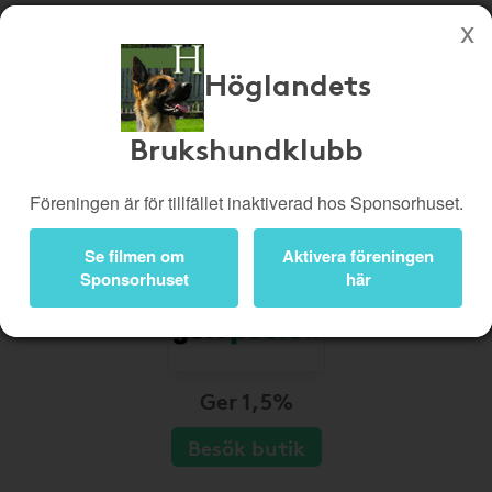
Höglandets
Köp genom denna sida stöttar Höglandets Brukshundklubb
Butiker
Biobiljetter
Brukshundklubb
Presentkort
Kampanjer
Föreningen är för tillfället inaktiverad hos Sponsorhuset.
Bli medlem
Logga in
Se filmen om
Aktivera föreningen
Sponsorhuset
här
Ger 1,5%
Besök butik