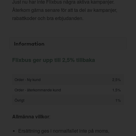
Just nu har inte Flixbus några aktiva kampanjer.
Återkom gärna senare för att ta del av kampanjer,
rabattkoder och bra erbjudanden.
Information
Flixbus ger upp till 2,5% tillbaka
Order - Ny kund
2,5%
Order - återkommande kund
1,5%
Övrigt
1%
Allmänna villkor
:
Ersättning ges i normalfallet inte på moms,