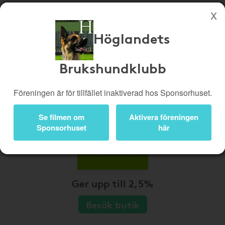
Höglandets
Köp genom denna sida stöttar Höglandets Brukshundklubb
Butiker
Biobiljetter
Brukshundklubb
Presentkort
Kampanjer
Föreningen är för tillfället inaktiverad hos Sponsorhuset.
Bli medlem
Logga in
Se filmen om
Aktivera föreningen
Sponsorhuset
här
Ger upp till 2,5%
Besök butik