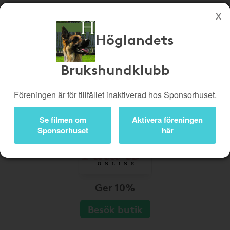
Höglandets
Köp genom denna sida stöttar Höglandets Brukshundklubb
Butiker
Biobiljetter
Brukshundklubb
Presentkort
Kampanjer
Föreningen är för tillfället inaktiverad hos Sponsorhuset.
Bli medlem
Logga in
Se filmen om
Aktivera föreningen
Sponsorhuset
här
Ger 10%
Besök butik