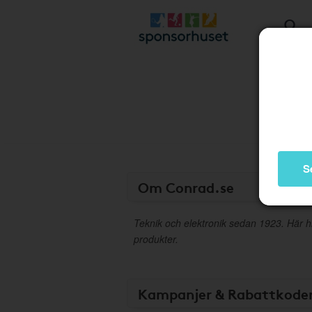
S
Om Conrad.se
Teknik och elektronik sedan 1923. Här h
produkter.
Kampanjer & Rabattkode