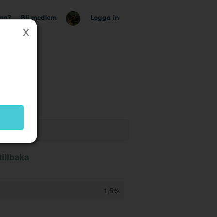
tag?
Bli medlem
Logga in
k
illbaka
1,5%