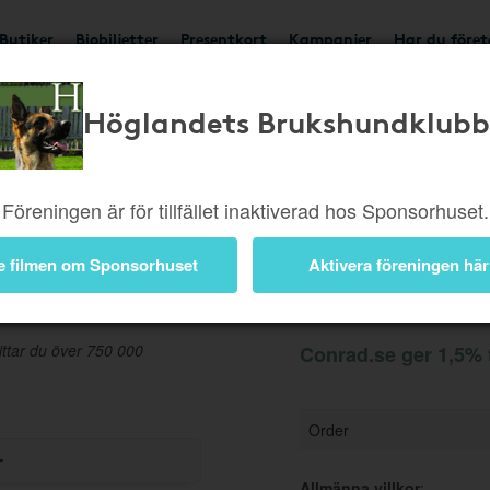
Butiker
Biobiljetter
Presentkort
Kampanjer
Har du före
Höglandets Brukshundklubb
Ger 1,5%
Besök buti
Föreningen är för tillfället inaktiverad hos Sponsorhuset.
e filmen om Sponsorhuset
Aktivera föreningen här
Information
ittar du över 750 000
Conrad.se ger 1,5% t
Order
r
Allmänna villkor
: