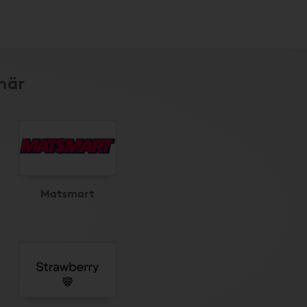
här
Matsmart