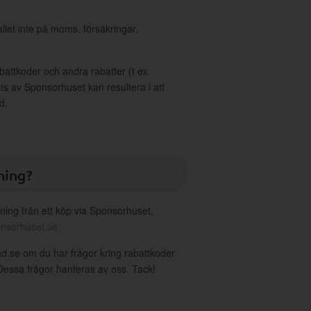
allet inte på moms, försäkringar,
ttkoder och andra rabatter (t ex
s av Sponsorhuset kan resultera i att
d.
ning?
ning från ett köp via Sponsorhuset,
nsorhuset.se
ad.se om du har frågor kring rabattkoder
. Dessa frågor hanteras av oss. Tack!