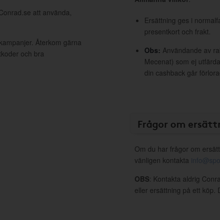
 Conrad.se att använda,
Ersättning ges i normalf
presentkort och frakt.
a kampanjer. Återkom gärna
Obs:
Användande av raba
ttkoder och bra
Mecenat) som ej utfärdat
din cashback går förlora
Frågor om ersätt
Om du har frågor om ersätt
vänligen kontakta
info@spo
OBS
: Kontakta aldrig Conr
eller ersättning på ett köp