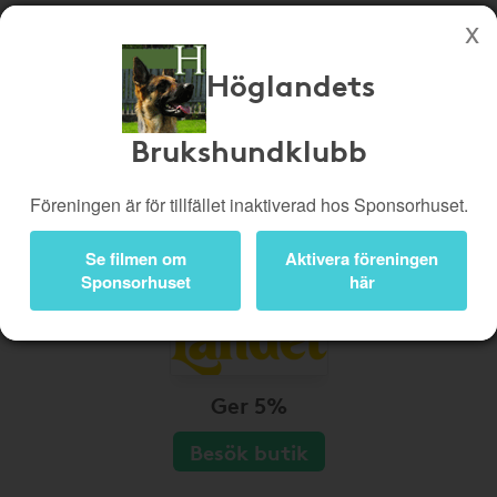
Höglandets
Köp genom denna sida stöttar Höglandets Brukshundklubb
Butiker
Biobiljetter
Brukshundklubb
Presentkort
Kampanjer
Föreningen är för tillfället inaktiverad hos Sponsorhuset.
Bli medlem
Logga in
Se filmen om
Aktivera föreningen
Sponsorhuset
här
Ger 5%
Besök butik