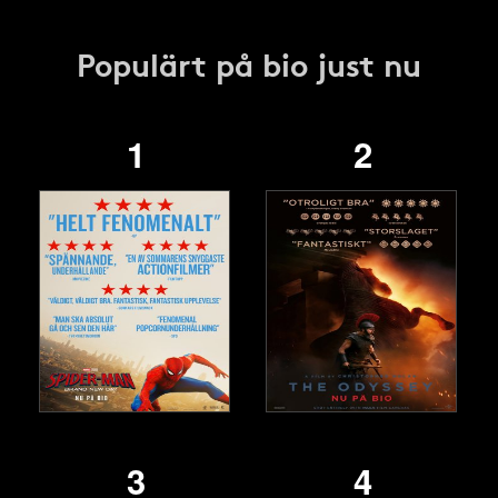
Populärt på bio just nu
1
2
3
4