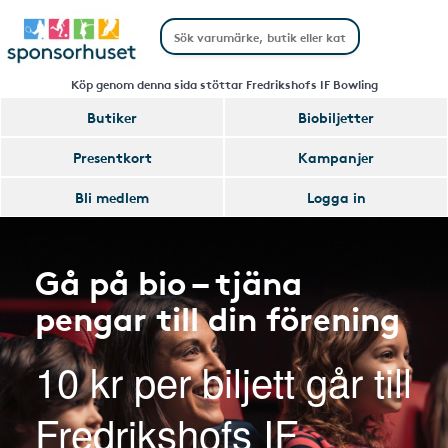
Köp genom denna sida stöttar Fredrikshofs IF Bowling
Butiker
Biobiljetter
Presentkort
Kampanjer
Bli medlem
Logga in
Gå på bio – tjäna
pengar till din förening
10 kr per biljett går till
Fredrikshofs IF