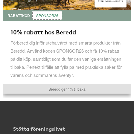
RABATTKOD
SPONSOR26
10% rabatt hos Beredd
Förbered dig inför utehalvåret med smarta produkter från
Beredd. Använd koden SPONSOR26 och få 10% rabatt
på ditt köp, samtidigt som du får den vanliga ersättningen
tillbaka. Perfekt tillfälle att fylla på med praktiska saker för
vårens och sommarens äventyr.
Beredd ger 4% tillbaka
Stötta föreningslivet