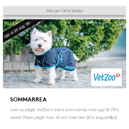
Fello ger 130 kr tillbaka
Går ut 20 aug -26
SOMMARREA
Just nu pågår VetZoo's stora sommarrea med upp till 70%
rabatt! Rean pågår fram till och med den 20:e augusti🦜🌼