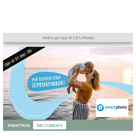
VetZoo ger upp till 3,5% tillbaka
Går ut 31 dec -26
RABATTKOD
WELCOMEAFS