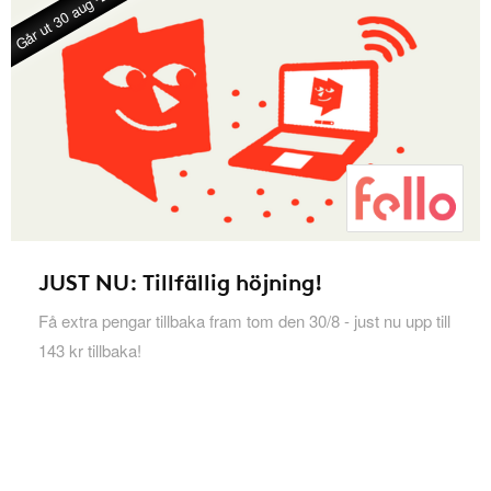
Går ut 30 aug -26
JUST NU: Tillfällig höjning!
Få extra pengar tillbaka fram tom den 30/8 - just nu upp till
143 kr tillbaka!