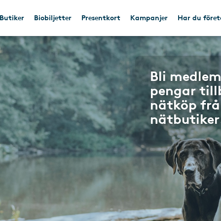
Butiker
Biobiljetter
Presentkort
Kampanjer
Har du före
Bli medlem
pengar til
nätköp frå
nätbutiker