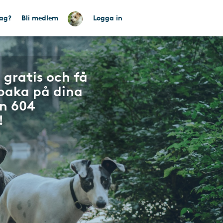
tag?
Bli medlem
Logga in
 gratis och få
lbaka på dina
n 604
!