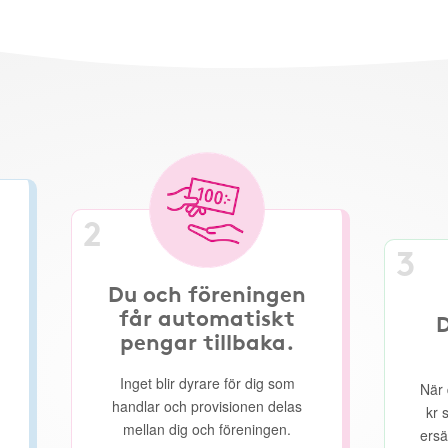
2
3
Du och föreningen
får automatiskt
D
pengar tillbaka.
Inget blir dyrare för dig som
När 
handlar och provisionen delas
kr 
mellan dig och föreningen.
ersä