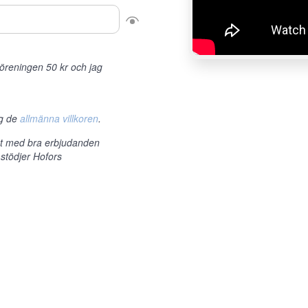
r föreningen 50 kr och jag
ag de
allmänna villkoren
.
et med bra erbjudanden
 stödjer Hofors