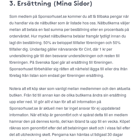
3. Ersättning (Mina Sidor)
Som medlem på Sponsorhuset.se kommer du att få tillbaka pengar när
du handlar via de nätbutiker som är listade hos oss. Nätbutikerna väljer
mellan att betala en fast summa per beställning eller en procentsats på
ordervärdet. Hur mycket nätbutikerna betalar framgår tydligt innan du
lagt din beställning. 50% av beloppet tillfaller föreningen och 50%
tillfaller dig. Undantag gäller närvarande för Cint, där 1 kr per
undersökning går till den besvarar undersökningen och resten till
föreningen. På Svenska Spel går all ersättning till föreningen.
Sponsorhuset förbehåller sig rätten att närhelst lägga till eller dra ifrån
företag från listan som endast ger föreningen ersättning.
Notera att ett köp sker som vanligt mellan medlemmen och den aktuella
butiken. Från tid till annan kan de olika butikerna ändra sin ersättning
upp eller ned. Vi gör allt vi kan för att all information på
Sponsorhuset.se är aktuell men tar inget ansvar för ej uppdaterad
information. När ett köp är genomfört och vi spårat detta till en medlem
hamnar den på dennes konto, det kan ibland ta upp till en vecka. Köpet
räknas som genomfört efter det att betalningen skett och i vissa fall efter
det att utcheckning skett. Pengarna kan hämtas ut tidigast 30 dagar