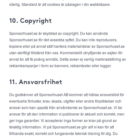
ofarlig. Standard är att cookies är påslagen i din webbläsare.
10. Copyright
Sponsorhuset.se är skyddad av copyright. Du kan använda
Sponsorhuset.se för det avsedda syftet. Du kan inte reproducera,
kopiera eller på annat sätt hantera material/delar av Sponsorhuset.se
utan skriftligt tillstånd från oss. Kommersiellt utnyttjande av sajten för
annat än att få poäng anmäls. Detta avser ej vanlig marknadsföring av
reklamkampanjer i form av banners, reklamtexter eller loggor.
11. Ansvarsfrihet
Du godkänner att Sponsorhuset AB kommer att hållas ansvarslöst för
eventuella förluster, krav, skada, utgifter eller andra förpliktelser och
ansvar som kan uppstå från användande av Sponsorhuset.se. Vi tar
ansvar för att den information vi publicerar är aktuell och korrekt, men
ger inga garantier. Vi accepterar inga former av krav på grund av
felaktig information. Vi på Sponsorhuset.se gör allt vi kan för att
tillhanda exakt, korrekt och fungerande teknisk lösning till dig. Du