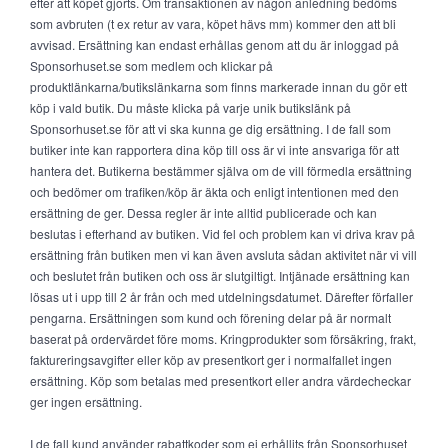
efter att köpet gjorts. Om transaktionen av någon anledning bedöms
som avbruten (t ex retur av vara, köpet hävs mm) kommer den att bli
avvisad. Ersättning kan endast erhållas genom att du är inloggad på
Sponsorhuset.se som medlem och klickar på
produktlänkarna/butikslänkarna som finns markerade innan du gör ett
köp i vald butik. Du måste klicka på varje unik butikslänk på
Sponsorhuset.se för att vi ska kunna ge dig ersättning. I de fall som
butiker inte kan rapportera dina köp till oss är vi inte ansvariga för att
hantera det. Butikerna bestämmer själva om de vill förmedla ersättning
och bedömer om trafiken/köp är äkta och enligt intentionen med den
ersättning de ger. Dessa regler är inte alltid publicerade och kan
beslutas i efterhand av butiken. Vid fel och problem kan vi driva krav på
ersättning från butiken men vi kan även avsluta sådan aktivitet när vi vill
och beslutet från butiken och oss är slutgiltigt. Intjänade ersättning kan
lösas ut i upp till 2 år från och med utdelningsdatumet. Därefter förfaller
pengarna. Ersättningen som kund och förening delar på är normalt
baserat på ordervärdet före moms. Kringprodukter som försäkring, frakt,
faktureringsavgifter eller köp av presentkort ger i normalfallet ingen
ersättning. Köp som betalas med presentkort eller andra värdecheckar
ger ingen ersättning.
I de fall kund använder rabattkoder som ej erhållits från Sponsorhuset