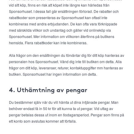
vid sitt köp, finns en risk att köpet inte längre kan härledas från
Sponsorhuset. I dessa fall går ersättningen förlorad. De rabatter och
rabattkoder som presenteras av Sponsorhuset kan oftast inte
kombineras med andra erbjudanden. De kan ofta vara förknippade
med särskilda villkor och undantag och gäller vid onlineköp via
Sponsorhuset. Mer information om villkoren återfinns på butikens
hemsida. Flera rabattkoder kan inte kombineras.
Alla frågor om den ersättningen du förväntar dig för ditt köp hanteras av
personalen hos Sponsorhuset. Vänd dig inte till butiken om detta. Alla
frågor om ditt köp, leveranser, returer, kontaktuppgifter mm hanteras av
butiken. Sponsorhuset har ingen information om detta.
4. Uthämtning av pengar
Du bestämmer själv när du vill hämta ut dina intjänade pengar. Man
behöver endast få in 50 kr för att kunna ta ut pengar. Vid uttag av
pengar betalas dessa ut inom en tiodagarsperiod. Pengar som finns på
ett konto som avslutas kommer att förfalla.