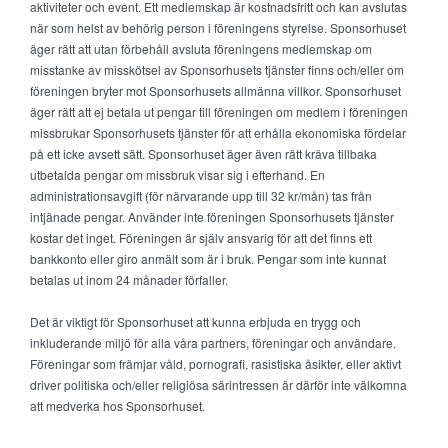
aktiviteter och event. Ett medlemskap är kostnadsfritt och kan avslutas
när som helst av behörig person i föreningens styrelse. Sponsorhuset
äger rätt att utan förbehåll avsluta föreningens medlemskap om
misstanke av misskötsel av Sponsorhusets tjänster finns och/eller om
föreningen bryter mot Sponsorhusets allmänna villkor. Sponsorhuset
äger rätt att ej betala ut pengar till föreningen om medlem i föreningen
missbrukar Sponsorhusets tjänster för att erhålla ekonomiska fördelar
på ett icke avsett sätt. Sponsorhuset äger även rätt kräva tillbaka
utbetalda pengar om missbruk visar sig i efterhand. En
administrationsavgift (för närvarande upp till 32 kr/mån) tas från
intjänade pengar. Använder inte föreningen Sponsorhusets tjänster
kostar det inget. Föreningen är själv ansvarig för att det finns ett
bankkonto eller giro anmält som är i bruk. Pengar som inte kunnat
betalas ut inom 24 månader förfaller.
Det är viktigt för Sponsorhuset att kunna erbjuda en trygg och
inkluderande miljö för alla våra partners, föreningar och användare.
Föreningar som främjar våld, pornografi, rasistiska åsikter, eller aktivt
driver politiska och/eller religiösa särintressen är därför inte välkomna
att medverka hos Sponsorhuset.