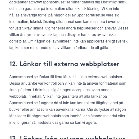
godkänner att www.sponsorhuset.se tillhandahålls dig i befintligt skick
och utan garantier på information eller teknisk lösning. Vi kan inte
hållas ansvariga för fel på någon del av Sponsorhuset.se vare sig
information, teknisk lösning eller annat som kan resultera i eventuella
förluster, krav, skada, utgifter eller andra förpliktelser och ansvar. Dessa
villkor är styrda av svensk lag och dispyter hanteras av svenska
domstolar. Om någon del av villkoren inte kan appliceras enligt svensk
lag kommer resterande del av villkoren fortfarande att gälla.
12. Länkar till externa webbplatser
Sponsorhuset.se länkar till flera länkar till flera externa webbplatser.
Dessa är utanför vår kontroll och vi kan inte ta ansvar för material som
finns på dem. Länkning i sig är ingen acceptans av en annan
webbplats innehåll. Vi kan inte garantera att alla länkar på
Sponsorhuset.se fungerar då vi inte kan kontrollera tillgänglighet på
butiker eller annat som kan påverka länkarna. Om du tycker att någon
länk leder till någon webbplats som innehåller stötande material eller
inte fungerar så meddela oss gärna så kan vi agera.
13. Länkar från externa webbplatser