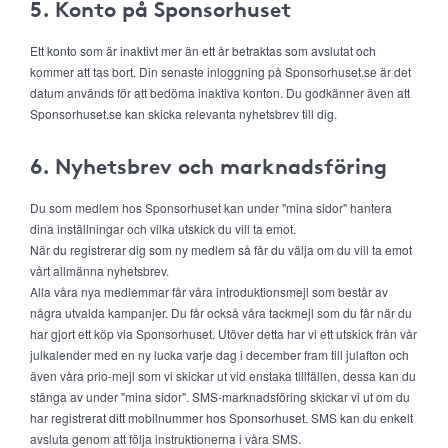
5. Konto på Sponsorhuset
Ett konto som är inaktivt mer än ett år betraktas som avslutat och
kommer att tas bort. Din senaste inloggning på Sponsorhuset.se är det
datum används för att bedöma inaktiva konton. Du godkänner även att
Sponsorhuset.se kan skicka relevanta nyhetsbrev till dig.
6. Nyhetsbrev och marknadsföring
Du som medlem hos Sponsorhuset kan under "mina sidor" hantera
dina inställningar och vilka utskick du vill ta emot.
När du registrerar dig som ny medlem så får du välja om du vill ta emot
vårt allmänna nyhetsbrev.
Alla våra nya medlemmar får våra introduktionsmejl som består av
några utvalda kampanjer. Du får också våra tackmejl som du får när du
har gjort ett köp via Sponsorhuset. Utöver detta har vi ett utskick från vår
julkalender med en ny lucka varje dag i december fram till julafton och
även våra prio-mejl som vi skickar ut vid enstaka tillfällen, dessa kan du
stänga av under "mina sidor". SMS-marknadsföring skickar vi ut om du
har registrerat ditt mobilnummer hos Sponsorhuset. SMS kan du enkelt
avsluta genom att följa instruktionerna i våra SMS.