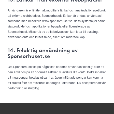
Användaren är ej tillåten att modifiera länkar och använda för eget bruk
på externa webbplatser. Sponsorhusets länkar får endast användas i
samband med besök via www.sponsorhuset.se, dess systersajter samt
via produkter och applikationer byggda eller licensierade av
Sponsorhuset. Missbruk av detta beivras och kan leda till avstängt
användarkonto och fruset saldo, eller t om raderade köp.
14. Felaktig användning av
Sponsorhuset.se
Om Sponsorhuset.se på något sätt bedöms användas felaktigt eller att
den används på ett onormalt sätt kan vi avsluta ditt konto. Detta innebär
att inga pengar betalas ut samt att även intjänade pengar kan komma
att krävas åter om missbruk uppdagas i efterhand. Du accepterar att vår
bedömning är slutgiltig.