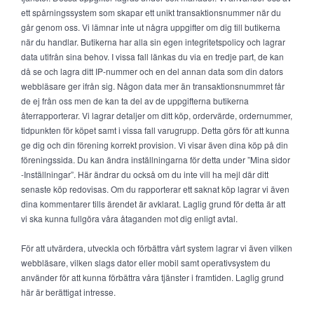
ett spårningssystem som skapar ett unikt transaktionsnummer när du
går genom oss. Vi lämnar inte ut några uppgifter om dig till butikerna
när du handlar. Butikerna har alla sin egen integritetspolicy och lagrar
data utifrån sina behov. I vissa fall länkas du via en tredje part, de kan
då se och lagra ditt IP-nummer och en del annan data som din dators
webbläsare ger ifrån sig. Någon data mer än transaktionsnummret får
de ej från oss men de kan ta del av de uppgifterna butikerna
återrapporterar. Vi lagrar detaljer om ditt köp, ordervärde, ordernummer,
tidpunkten för köpet samt i vissa fall varugrupp. Detta görs för att kunna
ge dig och din förening korrekt provision. Vi visar även dina köp på din
föreningssida. Du kan ändra inställningarna för detta under ”Mina sidor
-Inställningar”. Här ändrar du också om du inte vill ha mejl där ditt
senaste köp redovisas. Om du rapporterar ett saknat köp lagrar vi även
dina kommentarer tills ärendet är avklarat. Laglig grund för detta är att
vi ska kunna fullgöra våra åtaganden mot dig enligt avtal.
För att utvärdera, utveckla och förbättra vårt system lagrar vi även vilken
webbläsare, vilken slags dator eller mobil samt operativsystem du
använder för att kunna förbättra våra tjänster i framtiden. Laglig grund
här är berättigat intresse.