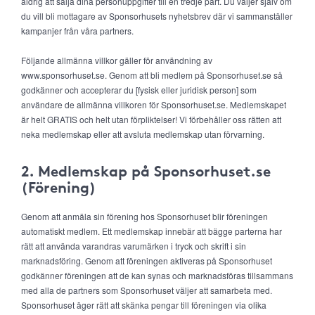
aldrig att sälja dina personuppgifter till en tredje part. Du väljer själv om
du vill bli mottagare av Sponsorhusets nyhetsbrev där vi sammanställer
kampanjer från våra partners.
Följande allmänna villkor gäller för användning av
www.sponsorhuset.se. Genom att bli medlem på Sponsorhuset.se så
godkänner och accepterar du [fysisk eller juridisk person] som
användare de allmänna villkoren för Sponsorhuset.se. Medlemskapet
är helt GRATIS och helt utan förpliktelser! Vi förbehåller oss rätten att
neka medlemskap eller att avsluta medlemskap utan förvarning.
2. Medlemskap på Sponsorhuset.se
(Förening)
Genom att anmäla sin förening hos Sponsorhuset blir föreningen
automatiskt medlem. Ett medlemskap innebär att bägge parterna har
rätt att använda varandras varumärken i tryck och skrift i sin
marknadsföring. Genom att föreningen aktiveras på Sponsorhuset
godkänner föreningen att de kan synas och marknadsföras tillsammans
med alla de partners som Sponsorhuset väljer att samarbeta med.
Sponsorhuset äger rätt att skänka pengar till föreningen via olika