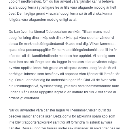
upp ditt medlemskap. Om du har använt våra tjänster kan vi behöva
spara uppgifterna i ytterligare tre år tills våra åtagande mot dig är helt
över. Den lagliga grund vi sparar uppgifterna på är att vi ska kunna
fullgöra våra åtaganden mot dig enligt avtal.
Du kan även ha lämnat födelsedatum och kön. Tillsammans med
uppgifter kring dina inköp och din aktivitet på våra sidor använder vi
dessa för marknadsföringsändamål riktade mot dig. Vi kan komma att
spara dina personuppgifter för marknadsföringsändamål upp till tre år
efter det att ditt kundförhållande med oss har upphört. Vi ser dig som
kund hos oss så länge som du loggar in hos oss eller använder några
av våra applikationer. Vår grund av att spara dessa uppgifter är för ett
berättigat intresse som består av att anpassa våra tjänster till förmån för
dig. Om du anmäler dig för undersökningar från Cint vill de även veta
din utbildningsnivå, sysselsättning, yrkesroll samt hemmavarande barn
under 18 år. Dessa uppgifter lagrar vi en kortare tid tills vi vet att de är
ordentligt överförda.
När du använder våra tjänster lagrar vi IP-nummer, vilken butik du
besöker samt när detta sker. Detta gör vi för att kunna spåra köp som
inte blivit rapporterat korrekt samt för att förhindra missbruk av våra
tjänster. Dessa uppgifter lagras under sex månader. Vi använder oss av