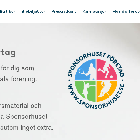
Butiker
Biobiljetter
Presentkort
Kampanjer
Har du före
etag
e för dig som
kala förening.
orsmaterial och
 via Sponsorhuset
sutom inget extra.