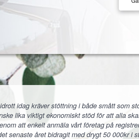
Gå 
idrott idag kräver stöttning i både smått som sto
 lika viktigt ekonomiskt stöd för att alla skall
 Genom att enkelt anmäla vårt företag på registr
et senaste året bidragit med drygt 50 000kr i s