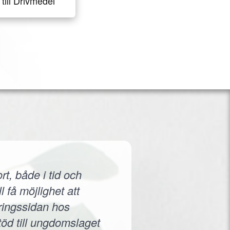
till Drivmedel
rt, både i tid och
 få möjlighet att
eringssidan hos
töd till ungdomslaget