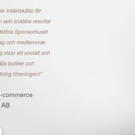
sk intäktskälla för
n sett snabba resultat
adsföra Sponsorhuset
retag och medlemmar.
g visar ett socialt och
ja butiker och
tning föreningen!"
E-commerce
 AB