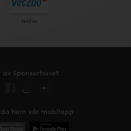
VetZoo
 av Sponsorhuset
da hem vår mobilapp