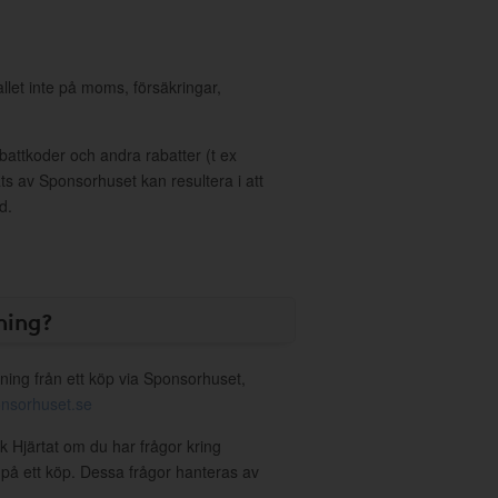
allet inte på moms, försäkringar,
ttkoder och andra rabatter (t ex
s av Sponsorhuset kan resultera i att
d.
ning?
ning från ett köp via Sponsorhuset,
nsorhuset.se
k Hjärtat om du har frågor kring
g på ett köp. Dessa frågor hanteras av