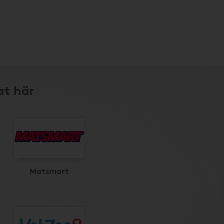
at här
Matsmart