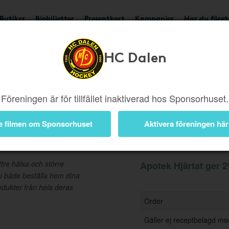
Butiker
Biobiljetter
Presentkort
Kampanjer
Har du före
HC Dalen
Ger 2%
Besök butik
Föreningen är för tillfället inaktiverad hos Sponsorhuset.
e filmen om Sponsorhuset
Aktivera föreningen här
Information
ttre hälsa och större
Apotek Hjärtat ger 2
u både beställa hem dina
dukter från hela deras
Order
Gäller ej receptbelagd me