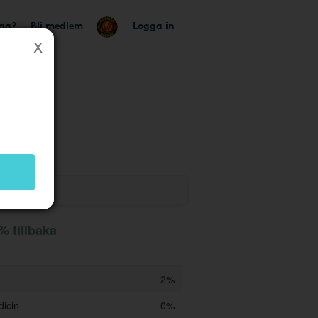
tag?
Bli medlem
Logga in
% tillbaka
2%
dicin
0%