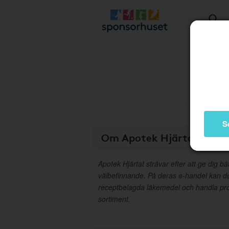
S
Om Apotek Hjärtat
Apotek Hjärtat strävar efter att ge dig bä
välbefinnande. På deras e-handel kan d
receptbelagda läkemedel och handla pro
sortiment.