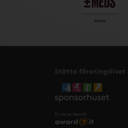
Meds
Stötta föreningslivet
En del av AwardIt