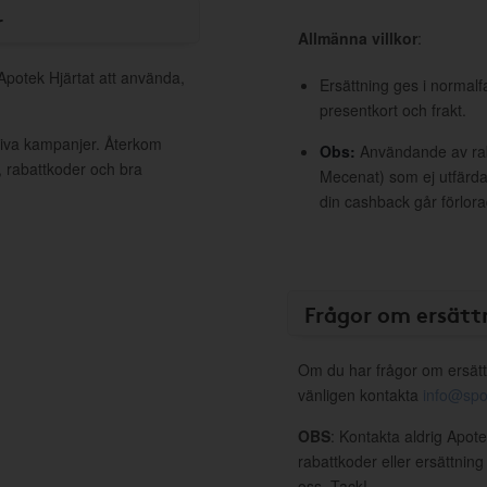
r
Allmänna villkor
:
 Apotek Hjärtat att använda,
Ersättning ges i normalf
presentkort och frakt.
ktiva kampanjer. Återkom
Obs:
Användande av raba
, rabattkoder och bra
Mecenat) som ej utfärdat
din cashback går förlora
Frågor om ersätt
Om du har frågor om ersätt
vänligen kontakta
info@spo
OBS
: Kontakta aldrig Apote
rabattkoder eller ersättnin
oss. Tack!