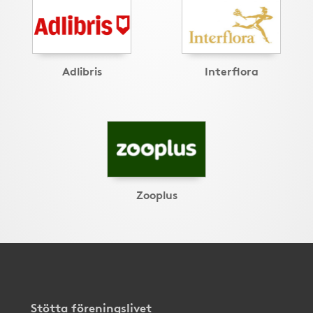
Adlibris
Interflora
Zooplus
Stötta föreningslivet