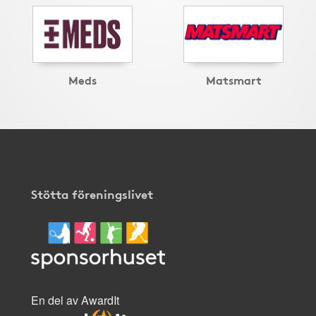
Meds
Matsmart
Stötta föreningslivet
En del av AwardIt