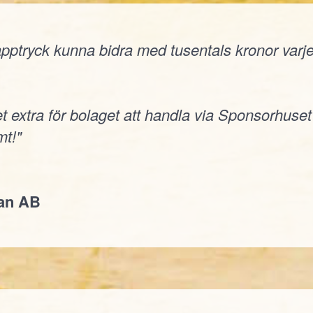
ptryck kunna bidra med tusentals kronor varje å
t extra för bolaget att handla via Sponsorhuset
t!"
jan AB