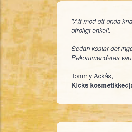
"Att med ett enda knap
otroligt enkelt.
Sedan kostar det inge
Rekommenderas varm
Tommy Ackås,
Kicks kosmetikked