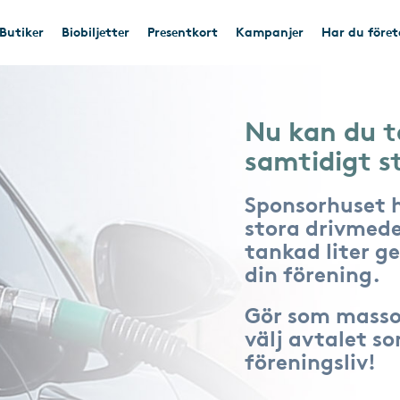
Butiker
Biobiljetter
Presentkort
Kampanjer
Har du före
Nu kan du t
samtidigt s
Sponsorhuset 
stora drivmede
tankad liter ger
din förening.
Gör som masso
välj avtalet s
föreningsliv!