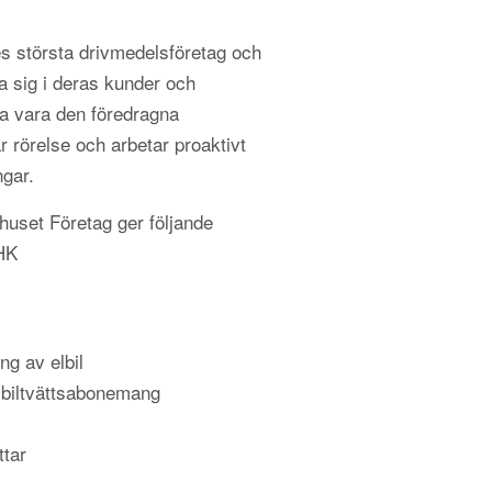
s största drivmedelsföretag och
a sig i deras kunder och
 vara den föredragna
r rörelse och arbetar proaktivt
ngar.
uset Företag ger följande
 HK
ng av elbil
 biltvättsabonemang
ttar