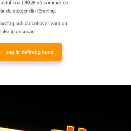
gt avtal hos OKQ8 så kommer du
 där du stödjer din förening.
 företag och du behöver vara en
kicka in ansökan
Jag är befintlig kund