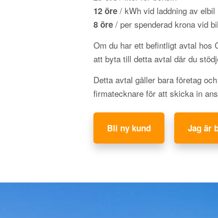
/ kWh vid laddning av elbil
12 öre
/ per spenderad krona vid bil
8 öre
Om du har ett befintligt avtal hos
att byta till detta avtal där du stöd
Detta avtal gäller bara företag oc
firmatecknare för att skicka in an
Bli ny kund
Jag är 