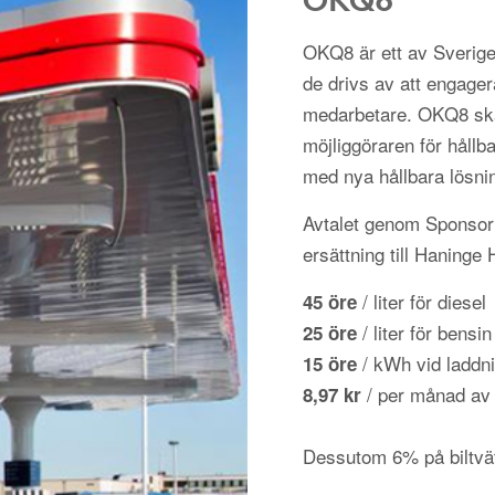
OKQ8 är ett av Sverige
de drivs av att engager
medarbetare. OKQ8 ska
möjliggöraren för hållba
med nya hållbara lösni
Avtalet genom Sponsorh
ersättning till Haninge
/ liter för diesel
45 öre
/ liter för bensin
25 öre
/ kWh vid laddni
15 öre
/ per månad av
8,97 kr
Dessutom 6% på biltvä