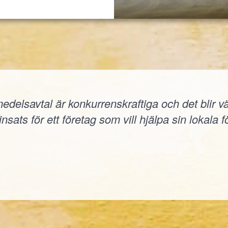
elsavtal är konkurrenskraftiga och det blir väld
nsats för ett företag som vill hjälpa sin lokala f