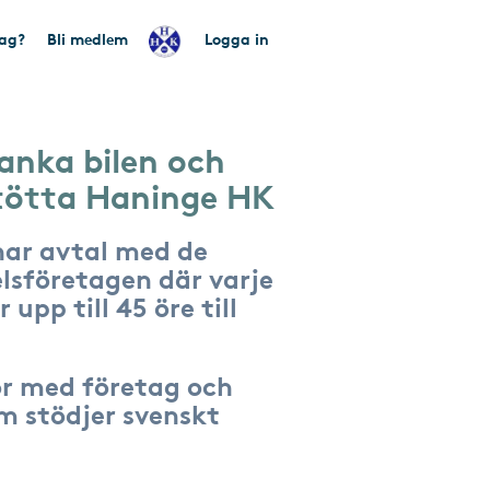
tag?
Bli medlem
Logga in
anka bilen och
tötta Haninge HK
har avtal med de
lsföretagen där varje
 upp till 45 öre till
r med företag och
om stödjer svenskt