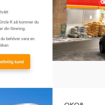
tvätt
 Circle K så kommer du
jer din förening.
h du behöver vara en
sökan
befintlig kund
OKQ8