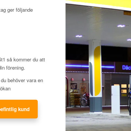
ag ger följande
 St1 så kommer du att
din förening.
h du behöver vara en
sökan
befintlig kund