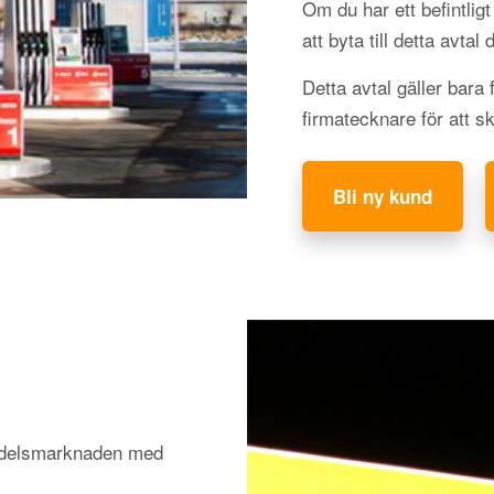
Om du har ett befintli
att byta till detta avtal
Detta avtal gäller bara
firmatecknare för att s
Bli ny kund
medelsmarknaden med