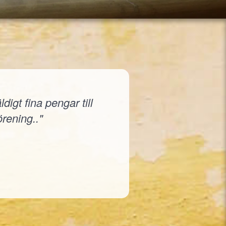
igt fina pengar till
örening.."