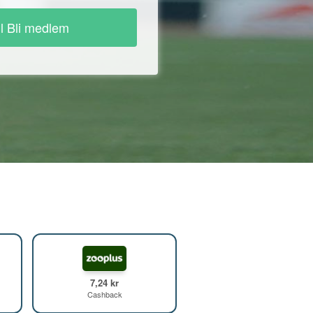
ll Bli medlem
7,24 kr
Cashback