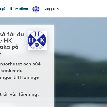
tag?
Bli medlem
Logga in
så får du
e HK
baka på
p
onsorhuset och 604
skänker du
ngar till Haninge
t till vår förening: