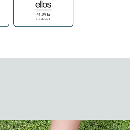
41,04 kr
Cashback