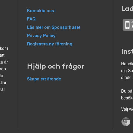
Lad
Kontakta oss
FAQ
Läs mer om Sponsorhuset
Privacy Policy
Registrera ny förening
kor i
Ins
att
ta är
Hjälp och frågor
Handla
hop.
dig Sp
ta
direkt
Skapa ett ärende
dlar
ra!
Du på
besöke
Välj w