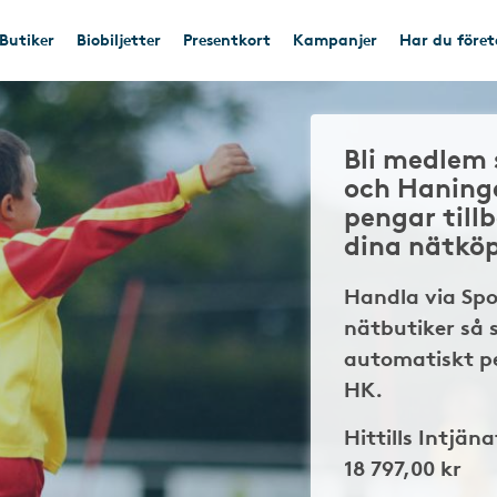
Butiker
Biobiljetter
Presentkort
Kampanjer
Har du före
Bli medlem 
och Haning
pengar till
dina nätkö
Handla via Sp
nätbutiker så 
automatiskt pe
HK.
Hittills Intjäna
18 797,00 kr