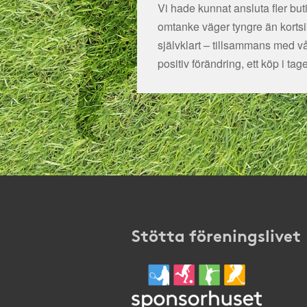
Vi hade kunnat ansluta fler bu
omtanke väger tyngre än kortsikt
självklart – tillsammans med v
positiv förändring, ett köp i tage
Stötta föreningslivet