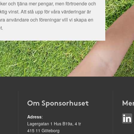
tiker och tjäna mer pengar, men förtroende och
ig vinst. Att stå upp för våra värderingar är
åra användare och föreningar vill vi skapa en
t.
Om Sponsorhuset
Mer
Adress
:
Lagergatan 1 Hus B19a, 4 tr
415 11 Göteborg