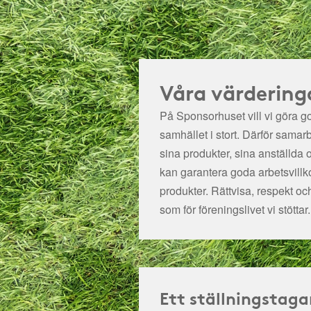
Våra värdering
På Sponsorhuset vill vi göra got
samhället i stort. Därför samar
sina produkter, sina anställda 
kan garantera goda arbetsvillko
produkter. Rättvisa, respekt oc
som för föreningslivet vi stöttar.
Ett ställningstaga