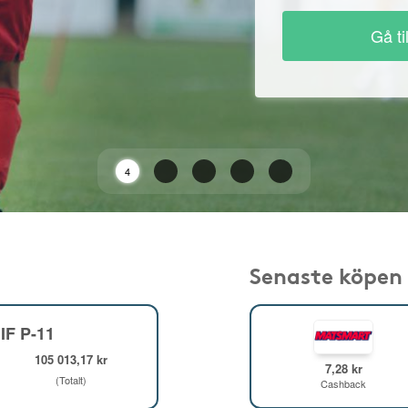
Gå ti
2
Senaste köpen
IF P-11
105 013,17 kr
7,28 kr
(Totalt)
Cashback