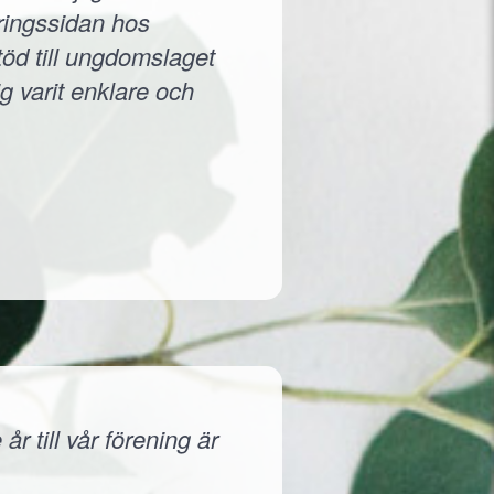
eringssidan hos
töd till ungdomslaget
g varit enklare och
r till vår förening är