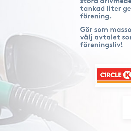
stora drivmede
tankad liter ge
förening.
Gör som masso
välj avtalet s
föreningsliv!