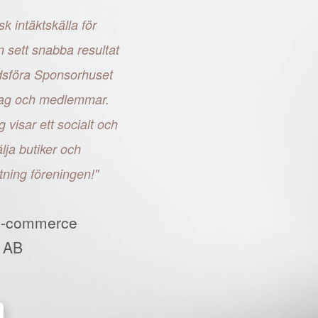
sk intäktskälla för
n sett snabba resultat
adsföra Sponsorhuset
retag och medlemmar.
g visar ett socialt och
ja butiker och
tning föreningen!"
E-commerce
 AB