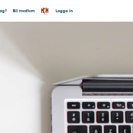
tag?
Bli medlem
Logga in