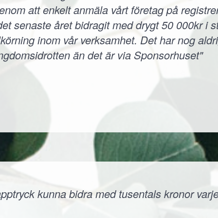
 Genom att enkelt anmäla vårt företag på registr
et senaste året bidragit med drygt 50 000kr i s
körning inom vår verksamhet. Det har nog aldri
ungdomsidrotten än det är via Sponsorhuset"
ptryck kunna bidra med tusentals kronor varje å