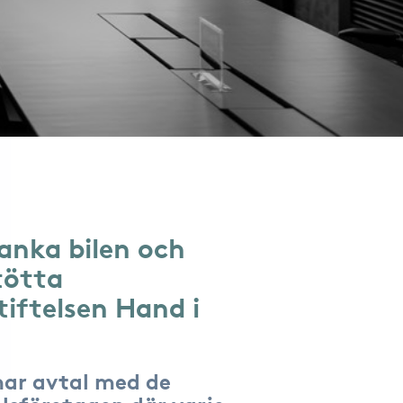
anka bilen och
tötta
tiftelsen Hand i
har avtal med de