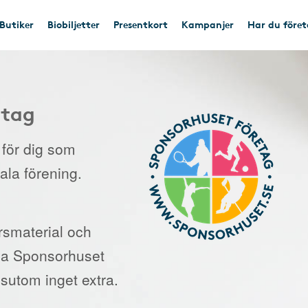
Butiker
Biobiljetter
Presentkort
Kampanjer
Har du före
etag
e för dig som
kala förening.
orsmaterial och
 via Sponsorhuset
sutom inget extra.