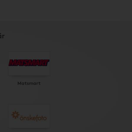
är
Matsmart