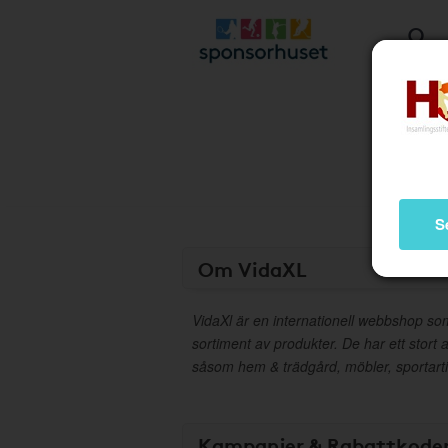
S
Om VidaXL
VidaXl är en internationell webbshop so
sortiment av produkter. De har ett stort a
såsom hem & trädgård, möbler, sportarti
Kampanjer & Rabattkode