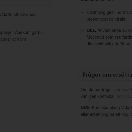
Ersättning ges i normalf
 VidaXL att använda,
presentkort och frakt.
Obs:
Användande av raba
ampanjer. Återkom gärna
Mecenat) som ej utfärdat
ttkoder och bra
din cashback går förlora
Frågor om ersätt
Om du har frågor om ersätt
vänligen kontakta
info@spo
OBS
: Kontakta aldrig Vida
eller ersättning på ett köp