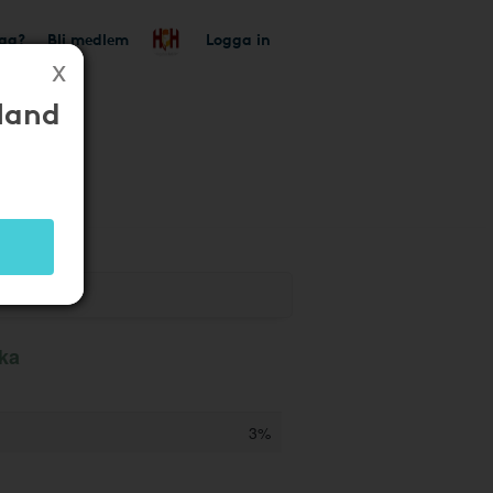
tag?
Bli medlem
Logga in
Hand
aka
3%