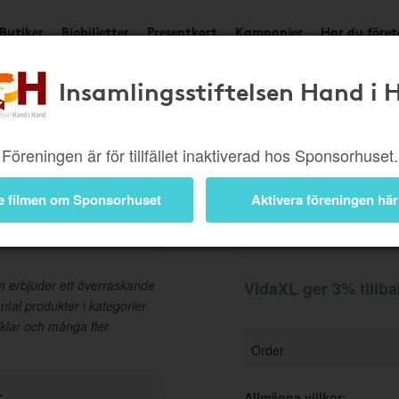
Butiker
Biobiljetter
Presentkort
Kampanjer
Har du före
Insamlingsstiftelsen Hand i 
Ger 3%
Besök butik
Föreningen är för tillfället inaktiverad hos Sponsorhuset.
e filmen om Sponsorhuset
Aktivera föreningen här
Information
m erbjuder ett överraskande
VidaXL ger 3% tillb
ntal produkter i kategorier
klar och många fler.
Order
r
Allmänna villkor
: