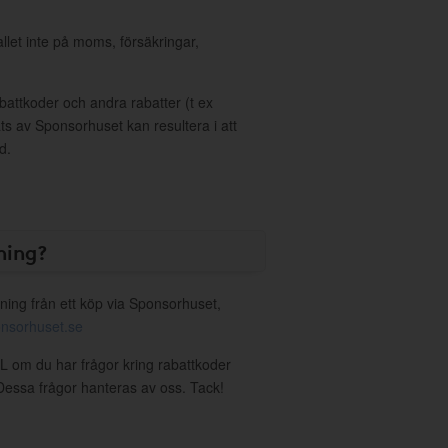
allet inte på moms, försäkringar,
ttkoder och andra rabatter (t ex
s av Sponsorhuset kan resultera i att
d.
ning?
ning från ett köp via Sponsorhuset,
nsorhuset.se
XL om du har frågor kring rabattkoder
. Dessa frågor hanteras av oss. Tack!