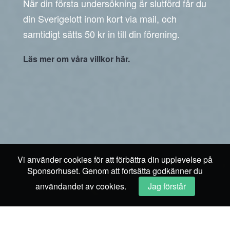
När din första undersökning är slutförd får du
din Sverigelott inom kort via mail, och
samtidigt sätts 50 kr in till din förening.
Läs mer om våra villkor här.
Vi använder cookies för att förbättra din upplevelse på
Sponsorhuset. Genom att fortsätta godkänner du
användandet av cookies.
Jag förstår