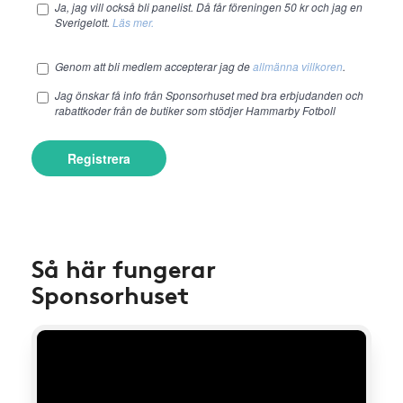
Ja, jag vill också bli panelist. Då får föreningen 50 kr och jag en
Sverigelott.
Läs mer.
Genom att bli medlem accepterar jag de
allmänna villkoren
.
Jag önskar få info från Sponsorhuset med bra erbjudanden och
rabattkoder från de butiker som stödjer Hammarby Fotboll
Registrera
Så här fungerar
Sponsorhuset