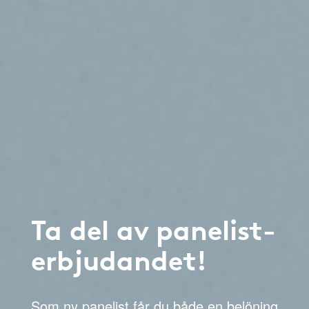
Ta del av panelist-
erbjudandet!
Som ny panelist får du både en belöning