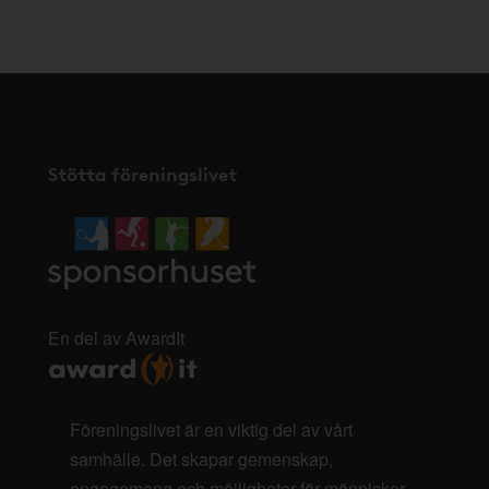
här
.
Stötta föreningslivet
En del av AwardIt
Föreningslivet är en viktig del av vårt
samhälle. Det skapar gemenskap,
engagemang och möjligheter för människor