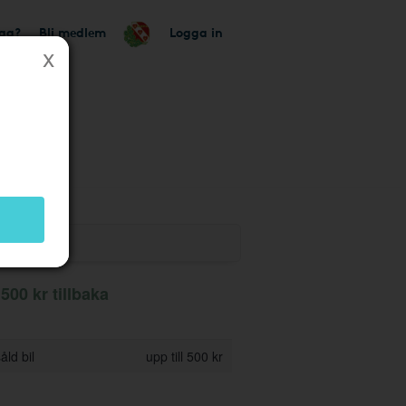
tag?
Bli medlem
Logga in
ik
500 kr tillbaka
åld bil
upp till 500 kr