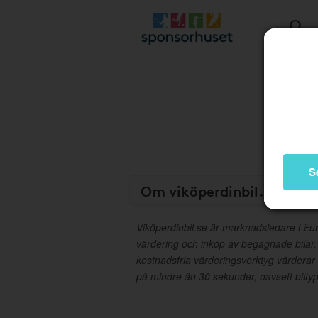
S
Om viköperdinbil.se
Viköperdinbil.se är marknadsledare i Eur
värdering och inköp av begagnade bila
kostnadsfria värderingsverktyg värderar
på mindre än 30 sekunder, oavsett biltyp