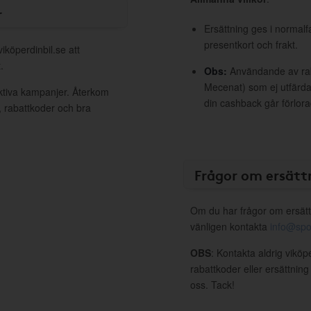
r
Ersättning ges i normalf
presentkort och frakt.
iköperdinbil.se att
.
Obs:
Användande av raba
Mecenat) som ej utfärdat
aktiva kampanjer. Återkom
din cashback går förlora
, rabattkoder och bra
Frågor om ersätt
Om du har frågor om ersätt
vänligen kontakta
info@spo
OBS
: Kontakta aldrig viköp
rabattkoder eller ersättnin
oss. Tack!