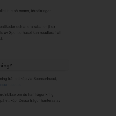
allet inte på moms, försäkringar,
ttkoder och andra rabatter (t ex
s av Sponsorhuset kan resultera i att
d.
ning?
ning från ett köp via Sponsorhuset,
nsorhuset.se
erdinbil.se om du har frågor kring
g på ett köp. Dessa frågor hanteras av