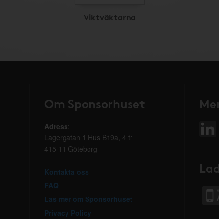
Viktväktarna
Om Sponsorhuset
Mer
Adress
:
Lagergatan 1 Hus B19a, 4 tr
415 11 Göteborg
Lad
Kontakta oss
FAQ
Läs mer om Sponsorhuset
Privacy Policy