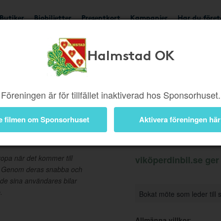
Butiker
Biobiljetter
Presentkort
Kampanjer
Har du före
Halmstad OK
Ger 500 kr
Besök but
Föreningen är för tillfället inaktiverad hos Sponsorhuset.
e filmen om Sponsorhuset
Aktivera föreningen här
Information
opa när det kommer till
viköperdinbil.se ger 
r. Genom deras snabba och
 de sina användares bilar
.
Bokat möte som leder till s
Allmänna villkor
: