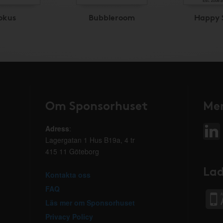
okus
Bubbleroom
Happy 
Om Sponsorhuset
Mer
Adress
:
Lagergatan 1 Hus B19a, 4 tr
415 11 Göteborg
Lad
Kontakta oss
FAQ
Läs mer om Sponsorhuset
Privacy Policy