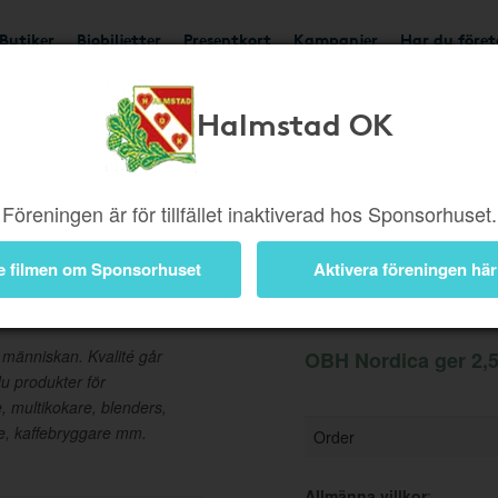
Butiker
Biobiljetter
Presentkort
Kampanjer
Har du före
Halmstad OK
Ger 2,5%
Besök buti
Föreningen är för tillfället inaktiverad hos Sponsorhuset.
e filmen om Sponsorhuset
Aktivera föreningen här
Information
människan. Kvalité går
OBH Nordica ger 2,5
u produkter för
, multikokare, blenders,
, kaffebryggare mm.
Order
Allmänna villkor
: