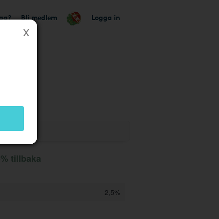
tag?
Bli medlem
Logga in
k
% tillbaka
2,5%