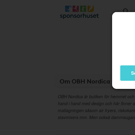
S
Om OBH Nordica
OBH Nordica är butiken för hemmet och 
hand i hand med design och här finner d
matlagningen såsom air fryers, riskokare
stavmixers mm. Men också dammsugare