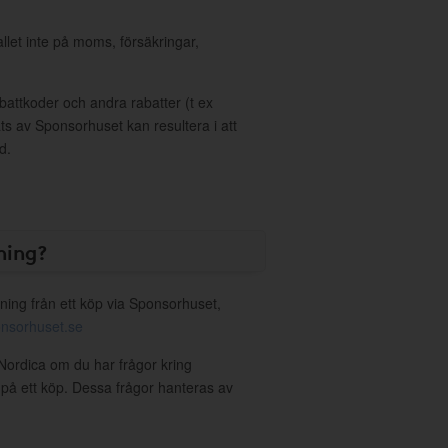
allet inte på moms, försäkringar,
ttkoder och andra rabatter (t ex
s av Sponsorhuset kan resultera i att
d.
ning?
ning från ett köp via Sponsorhuset,
nsorhuset.se
Nordica om du har frågor kring
g på ett köp. Dessa frågor hanteras av