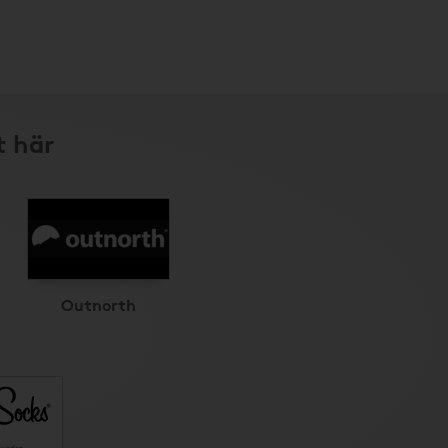
t här
Outnorth