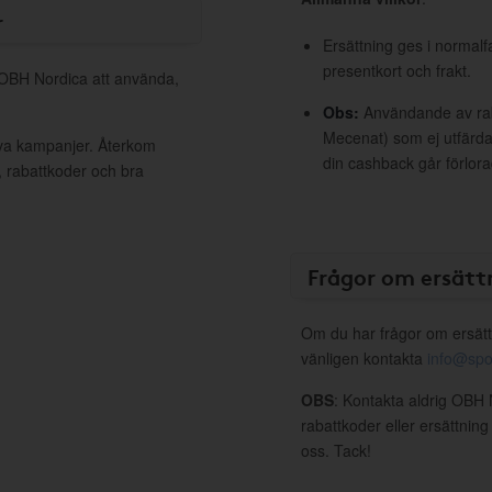
r
Ersättning ges i normalf
presentkort och frakt.
l OBH Nordica att använda,
Obs:
Användande av raba
Mecenat) som ej utfärdat
iva kampanjer. Återkom
din cashback går förlora
, rabattkoder och bra
Frågor om ersätt
Om du har frågor om ersätt
vänligen kontakta
info@spo
OBS
: Kontakta aldrig OBH 
rabattkoder eller ersättnin
oss. Tack!