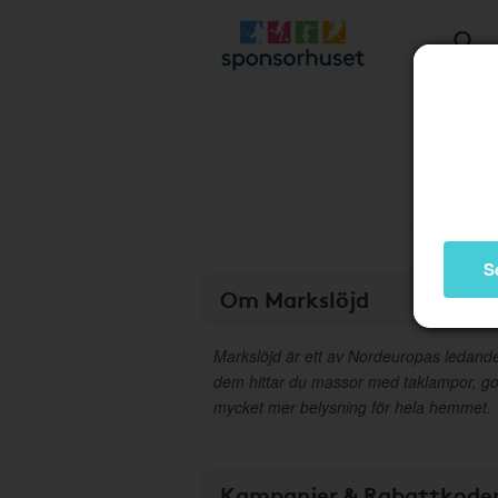
S
Om Markslöjd
Markslöjd är ett av Nordeuropas ledand
dem hittar du massor med taklampor, g
mycket mer belysning för hela hemmet.
Kampanjer & Rabattkode