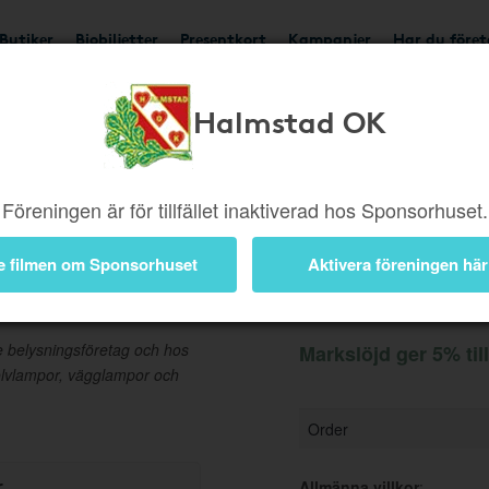
Butiker
Biobiljetter
Presentkort
Kampanjer
Har du före
Halmstad OK
Ger 5%
Besök butik
Föreningen är för tillfället inaktiverad hos Sponsorhuset.
e filmen om Sponsorhuset
Aktivera föreningen här
Information
e belysningsföretag och hos
Markslöjd ger 5% til
olvlampor, vägglampor och
Order
r
Allmänna villkor
: