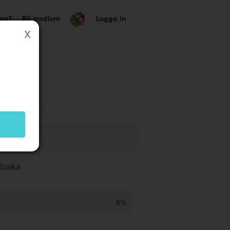
tag?
Bli medlem
Logga in
lbaka
5%