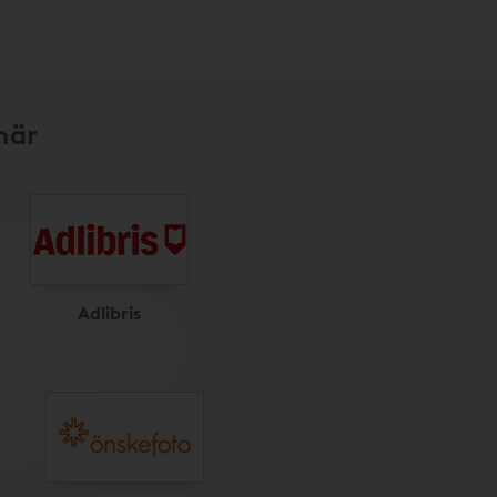
här
Adlibris