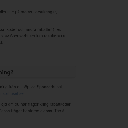
allet inte på moms, försäkringar,
ttkoder och andra rabatter (t ex
s av Sponsorhuset kan resultera i att
d.
ning?
ning från ett köp via Sponsorhuset,
nsorhuset.se
slöjd om du har frågor kring rabattkoder
. Dessa frågor hanteras av oss. Tack!