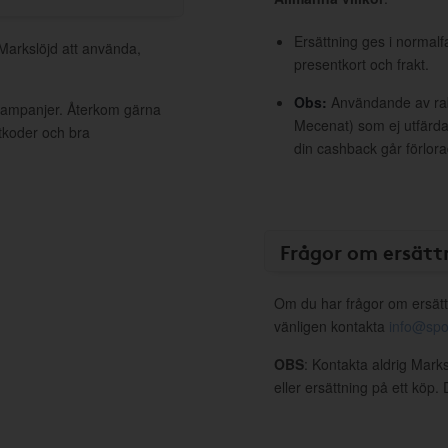
Ersättning ges i normalf
 Markslöjd att använda,
presentkort och frakt.
Obs:
Användande av raba
 kampanjer. Återkom gärna
Mecenat) som ej utfärdat
ttkoder och bra
din cashback går förlora
Frågor om ersätt
Om du har frågor om ersätt
vänligen kontakta
info@spo
OBS
: Kontakta aldrig Mark
eller ersättning på ett köp