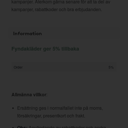
kampanjer. Återkom gärna senare för att ta del av
kampanjer, rabattkoder och bra erbjudanden.
Information
Fyndakläder ger 5% tillbaka
Order
5%
Allmänna villkor
:
Ersättning ges i normalfallet inte på moms,
försäkringar, presentkort och frakt.
Obs:
Användande av rabattkoder och andra