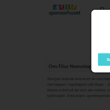
S
Om Filur Namnlappar
Sveriges ledande leverantör av namnlapp
namnlappar i regnbågens alla färger – til
klistras enkelt på det som ska märkas, oc
tvättmaskin, torktumlare, ugnstemperatu