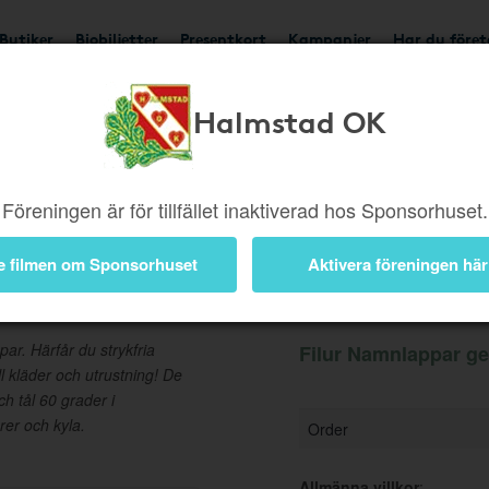
Butiker
Biobiljetter
Presentkort
Kampanjer
Har du före
Halmstad OK
Ger 6%
Besök butik
Föreningen är för tillfället inaktiverad hos Sponsorhuset.
e filmen om Sponsorhuset
Aktivera föreningen här
Information
ar. Härfår du strykfria
Filur Namnlappar ge
l kläder och utrustning! De
h tål 60 grader i
rer och kyla.
Order
Allmänna villkor
: