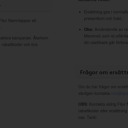
r
Ersättning ges i normalf
presentkort och frakt.
 Filur Namnlappar att
.
Obs:
Användande av raba
Mecenat) som ej utfärdat
 aktiva kampanjer. Återkom
din cashback går förlora
, rabattkoder och bra
Frågor om ersätt
Om du har frågor om ersätt
vänligen kontakta
info@spo
OBS
: Kontakta aldrig Filu
rabattkoder eller ersättnin
oss. Tack!