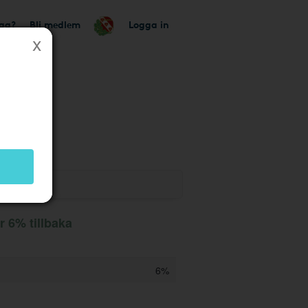
tag?
Bli medlem
Logga in
r 6% tillbaka
6%