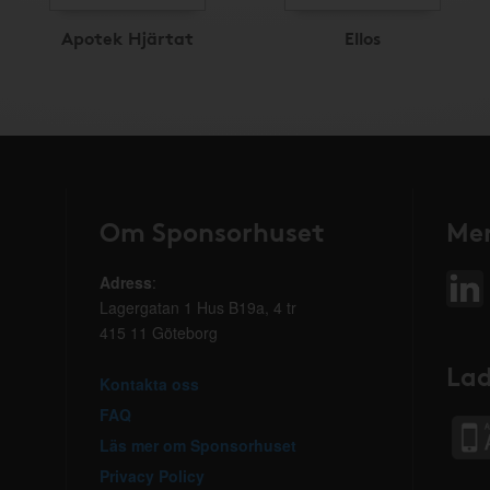
Apotek Hjärtat
Ellos
Om Sponsorhuset
Mer
Adress
:
Lagergatan 1 Hus B19a, 4 tr
415 11 Göteborg
Lad
Kontakta oss
FAQ
Läs mer om Sponsorhuset
Privacy Policy