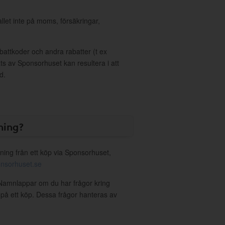
allet inte på moms, försäkringar,
ttkoder och andra rabatter (t ex
s av Sponsorhuset kan resultera i att
d.
ning?
ning från ett köp via Sponsorhuset,
nsorhuset.se
r Namnlappar om du har frågor kring
g på ett köp. Dessa frågor hanteras av