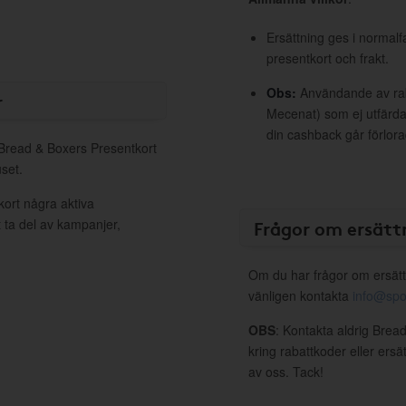
Ersättning ges i normalf
presentkort och frakt.
Obs:
Användande av raba
r
Mecenat) som ej utfärdat
din cashback går förlora
l Bread & Boxers Presentkort
set.
kort några aktiva
 ta del av kampanjer,
Frågor om ersätt
Om du har frågor om ersätt
vänligen kontakta
info@spo
OBS
: Kontakta aldrig Brea
kring rabattkoder eller ers
av oss. Tack!