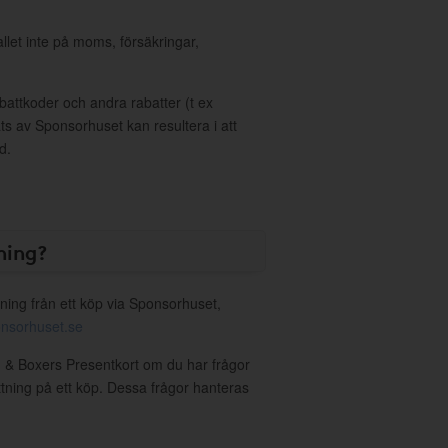
allet inte på moms, försäkringar,
ttkoder och andra rabatter (t ex
s av Sponsorhuset kan resultera i att
d.
ning?
ning från ett köp via Sponsorhuset,
nsorhuset.se
d & Boxers Presentkort om du har frågor
ättning på ett köp. Dessa frågor hanteras