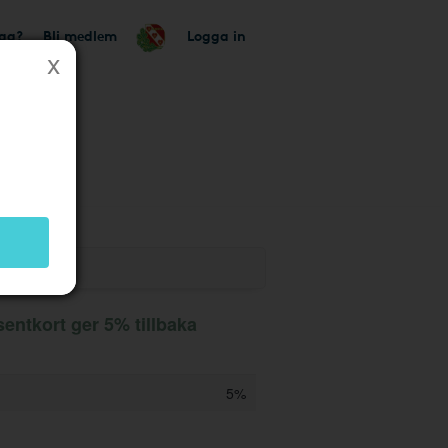
tag?
Bli medlem
Logga in
entkort ger 5% tillbaka
5%