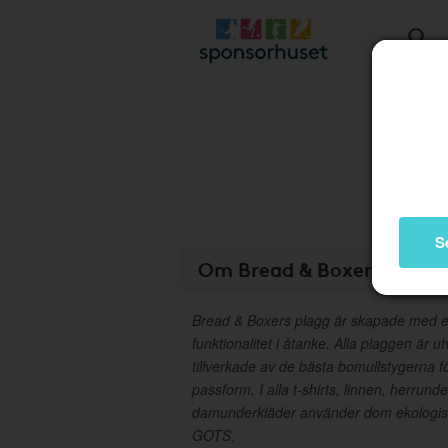
S
Om Bread & Boxers Prese
Bread & Boxers plagg är skapade med e
funktionalitet i åtanke. Alla plaggen är u
tillverkade av de bästa bomullstygerna f
passform. I alla t-shirts, linnen, herrund
damunderkläder använder dom ekologisk 
GOTS.