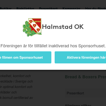
Butiker
Biobiljetter
Presentkort
Kampanjer
Har du före
Halmstad OK
Ger 5%
Besök butik
Föreningen är för tillfället inaktiverad hos Sponsorhuset.
e filmen om Sponsorhuset
Aktivera föreningen här
ntkort
Information
nkelhet, komfort och
Bread & Boxers Pres
tvecklade i Sverige och
ör optimal komfort och
erkläder och
Presentkort
bomull certifierad av
Allmänna villkor
: