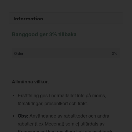
Information
Banggood ger 3% tillbaka
Order
3%
Allmänna villkor
:
Ersättning ges i normalfallet inte på moms,
försäkringar, presentkort och frakt.
Obs:
Användande av rabattkoder och andra
rabatter (t ex Mecenat) som ej utfärdats av
Sponsorhuset kan resultera i att din cashback