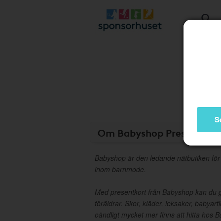
S
Om Babyshop Presentkor
Babyshop är den ledande nätbutiken för
inom barnmode.
Med presentkort från Babyshop kan du 
föräldrar. Skor, kläder, leksaker, babyart
oändligt mycket mer finns att hitta hos 