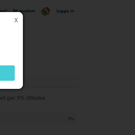
tag?
Bli medlem
Logga in
t ger 5% tillbaka
5%