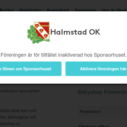
Butiker
Biobiljetter
Presentkort
Kampanjer
Har du före
Halmstad OK
Ger 5%
Besök butik
Föreningen är för tillfället inaktiverad hos Sponsorhuset.
e filmen om Sponsorhuset
Aktivera föreningen här
t
Information
 exklusiva varumärken
Babyshop Presentkor
glädja både barn och
Presentkort
iklar, barnvagnar och
Babyshop.se.
Allmänna villkor
: