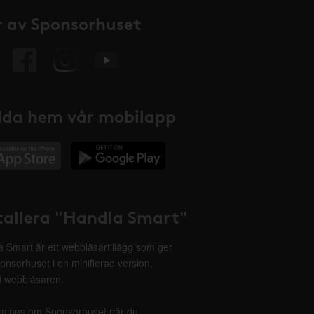
 av Sponsorhuset
da hem vår mobilapp
tallera "Handla Smart"
 Smart är ett webbläsartillägg som ger
onsorhuset i en minifierad version,
 i webbläsaren.
minns om Sponsorhuset när du