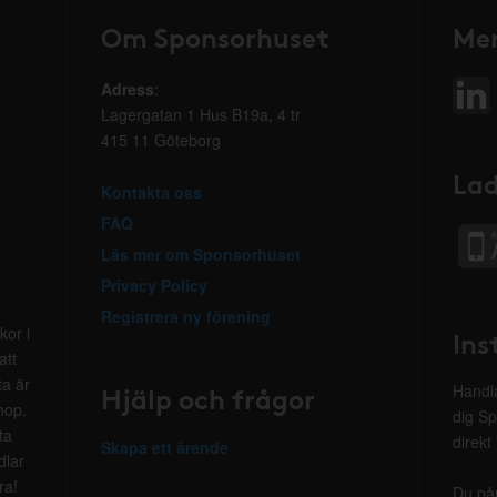
Om Sponsorhuset
Mer
Adress
:
Lagergatan 1 Hus B19a, 4 tr
415 11 Göteborg
Lad
Kontakta oss
FAQ
Läs mer om Sponsorhuset
Privacy Policy
Registrera ny förening
kor i
Ins
att
ta är
Hjälp och frågor
Handla
hop.
dig Sp
ta
direkt
Skapa ett ärende
dlar
ra!
Du på