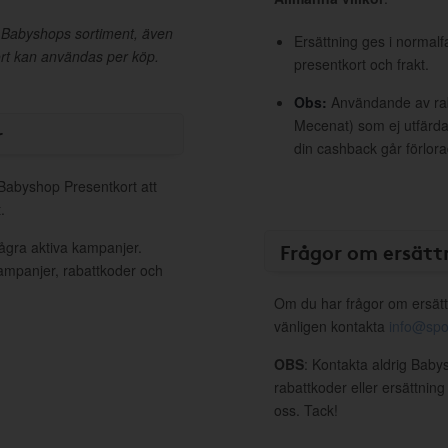
a Babyshops sortiment, även
Ersättning ges i normalf
ort kan användas per köp.
presentkort och frakt.
Obs:
Användande av raba
Mecenat) som ej utfärdat
r
din cashback går förlora
 Babyshop Presentkort att
.
ågra aktiva kampanjer.
Frågor om ersätt
kampanjer, rabattkoder och
Om du har frågor om ersätt
vänligen kontakta
info@spo
OBS
: Kontakta aldrig Baby
rabattkoder eller ersättnin
oss. Tack!