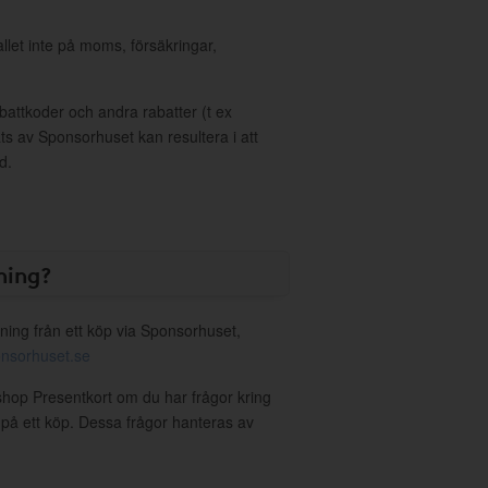
allet inte på moms, försäkringar,
ttkoder och andra rabatter (t ex
s av Sponsorhuset kan resultera i att
d.
ning?
ning från ett köp via Sponsorhuset,
nsorhuset.se
shop Presentkort om du har frågor kring
g på ett köp. Dessa frågor hanteras av