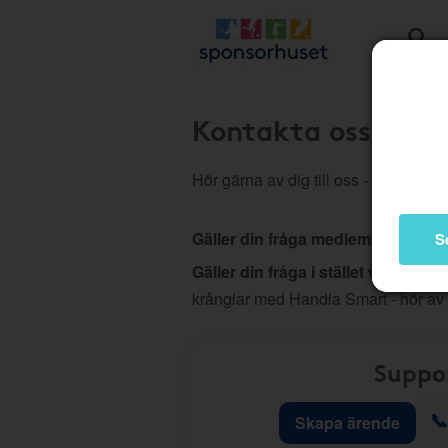
Kontakta oss
Hör gärna av dig till oss - vi hjälper d
Gäller din fråga medlemskap, köp
S
Gäller din fråga i stället webb elle
krånglar med Handla Smart - hör av
Suppo
📞
Skapa ärende