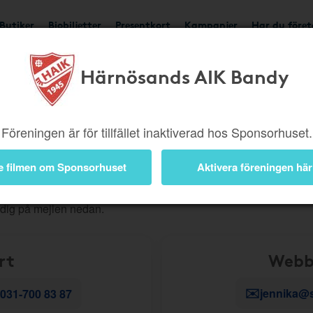
Butiker
Biobiljetter
Presentkort
Kampanjer
Har du före
Härnösands AIK Bandy
ig snabbt vidare. För att du ska få rätt hjälp direkt är det viktigt a
Föreningen är för tillfället inaktiverad hos Sponsorhuset.
, beställningar eller andra kundserviceärenden?
Skapa då ett
e filmen om Sponsorhuset
Aktivera föreningen här
r teknik
- till exempel problem i appen, en länk som inte fungerar
 dig på mejlen nedan.
rt
Webb
✉️
jennika@
031-700 83 87