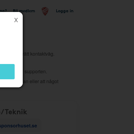
tag?
Bli medlem
Logga in
tt du väljer rätt kontaktväg.
 ärende till supporten.
 på hemsidan eller att något
/Teknik
sponsorhuset.se