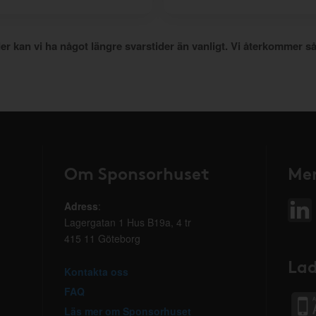
er kan vi ha något längre svarstider än vanligt. Vi återkommer så
Om Sponsorhuset
Mer
Adress
:
Lagergatan 1 Hus B19a, 4 tr
415 11 Göteborg
Lad
Kontakta oss
FAQ
Läs mer om Sponsorhuset