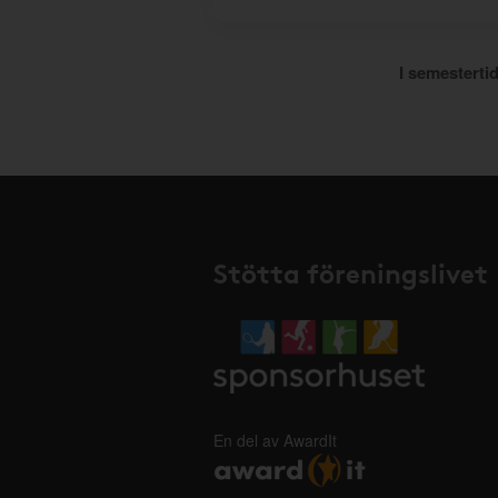
I semestertid
Stötta föreningslivet
En del av AwardIt