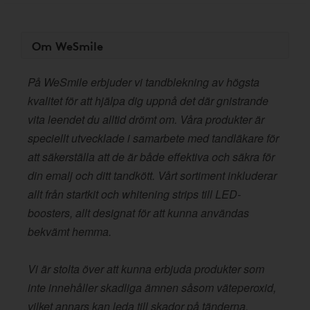
Om WeSmile
På WeSmile erbjuder vi tandblekning av högsta
kvalitet för att hjälpa dig uppnå det där gnistrande
vita leendet du alltid drömt om. Våra produkter är
speciellt utvecklade i samarbete med tandläkare för
att säkerställa att de är både effektiva och säkra för
din emalj och ditt tandkött. Vårt sortiment inkluderar
allt från startkit och whitening strips till LED-
boosters, allt designat för att kunna användas
bekvämt hemma.
Vi är stolta över att kunna erbjuda produkter som
inte innehåller skadliga ämnen såsom väteperoxid,
vilket annars kan leda till skador på tänderna.