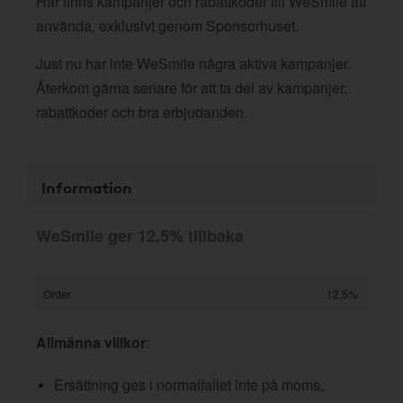
Här finns kampanjer och rabattkoder till WeSmile att
använda, exklusivt genom Sponsorhuset.
Just nu har inte WeSmile några aktiva kampanjer.
Återkom gärna senare för att ta del av kampanjer,
rabattkoder och bra erbjudanden.
Information
WeSmile ger 12,5% tillbaka
Order
12,5%
Allmänna villkor
:
Ersättning ges i normalfallet inte på moms,