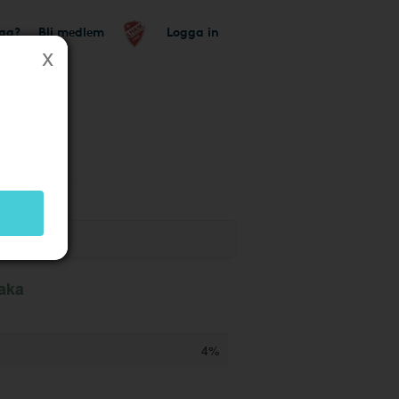
tag?
Bli medlem
Logga in
baka
4%