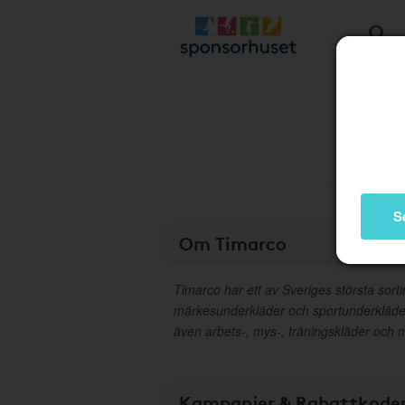
S
Om Timarco
Timarco har ett av Sveriges största sort
märkesunderkläder och sportunderkläder
även arbets-, mys-, träningskläder och 
Kampanjer & Rabattkode