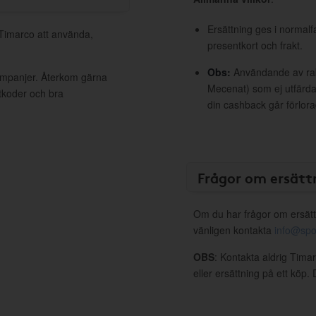
Ersättning ges i normalf
 Timarco att använda,
presentkort och frakt.
Obs:
Användande av raba
kampanjer. Återkom gärna
Mecenat) som ej utfärdat
ttkoder och bra
din cashback går förlora
Frågor om ersätt
Om du har frågor om ersätt
vänligen kontakta
info@spo
OBS
: Kontakta aldrig Tima
eller ersättning på ett köp