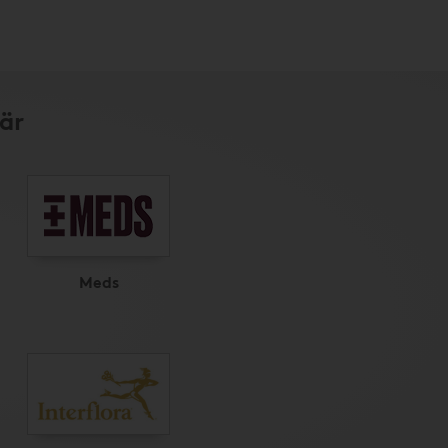
är
Meds