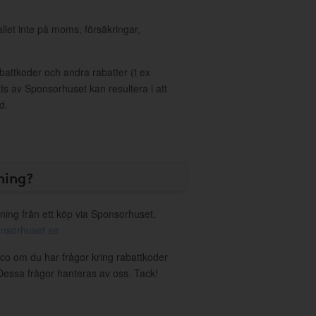
allet inte på moms, försäkringar,
ttkoder och andra rabatter (t ex
s av Sponsorhuset kan resultera i att
d.
ning?
ning från ett köp via Sponsorhuset,
nsorhuset.se
rco om du har frågor kring rabattkoder
. Dessa frågor hanteras av oss. Tack!