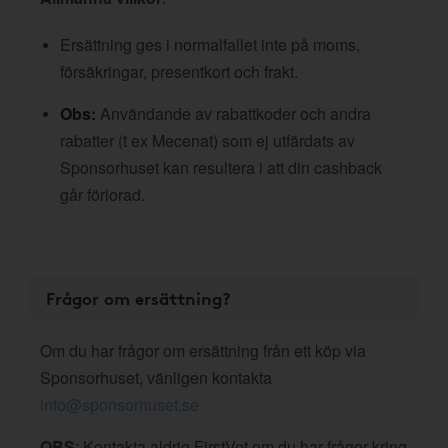
Ersättning ges i normalfallet inte på moms,
försäkringar, presentkort och frakt.
Obs:
Användande av rabattkoder och andra
rabatter (t ex Mecenat) som ej utfärdats av
Sponsorhuset kan resultera i att din cashback
går förlorad.
Frågor om ersättning?
Om du har frågor om ersättning från ett köp via
Sponsorhuset, vänligen kontakta
info@sponsorhuset.se
OBS
: Kontakta aldrig FirstVet om du har frågor kring