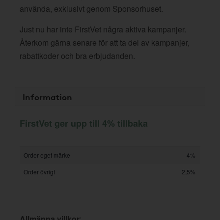
använda, exklusivt genom Sponsorhuset.
Just nu har inte FirstVet några aktiva kampanjer.
Återkom gärna senare för att ta del av kampanjer,
rabattkoder och bra erbjudanden.
Information
FirstVet ger upp till 4% tillbaka
Order eget märke
4%
Order övrigt
2,5%
Allmänna villkor
: