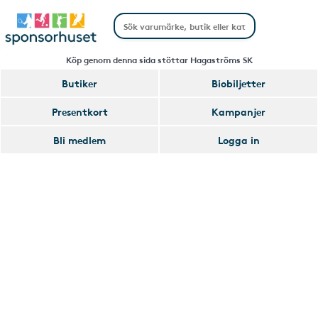
Köp genom denna sida stöttar Hagaströms SK
Butiker
Biobiljetter
Handla
Presentkort
Kampanjer
Smart
Bli medlem
Logga in
Glömmer
Lägg
du
till
av
Handla
att
Smart