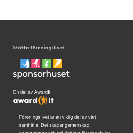
här
.
Stötta föreningslivet
En del av AwardIt
Föreningslivet är en viktig del av vårt
samhälle. Det skapar gemenskap,
engagemang och möjligheter för människor