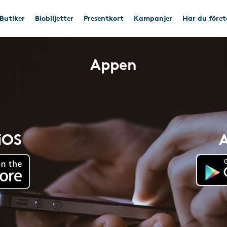
Butiker
Biobiljetter
Presentkort
Kampanjer
Har du före
Appen
 iOS