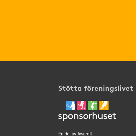
Stötta föreningslivet
En del av AwardIt