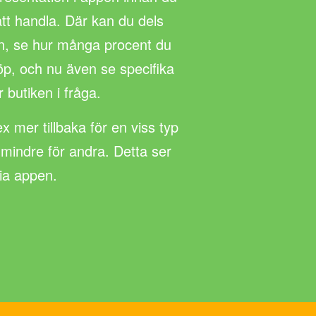
 att handla. Där kan du dels
n, se hur många procent du
 köp, och nu även se specifika
r butiken i fråga.
ex mer tillbaka för en viss typ
 mindre för andra. Detta ser
via appen.