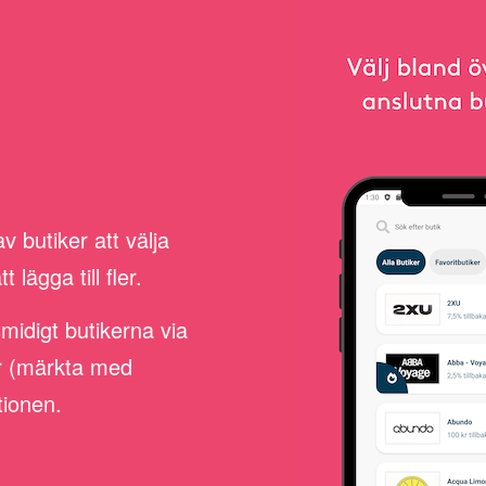
 butiker att välja
lägga till fler.
smidigt butikerna via
er (märkta med
tionen.