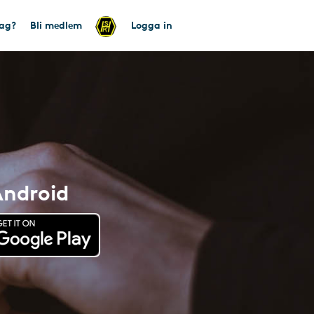
tag?
Bli medlem
Logga in
Android