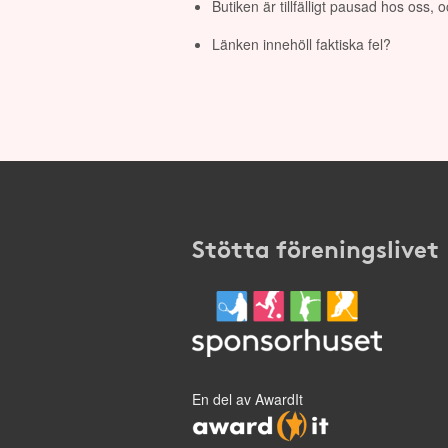
Butiken är tillfälligt pausad hos oss,
Länken innehöll faktiska fel?
Stötta föreningslivet
En del av AwardIt