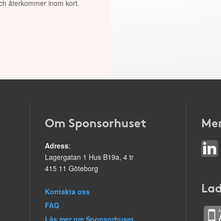
 och återkommer inom kort.
Om Sponsorhuset
Mer
Adress
:
Lagergatan 1 Hus B19a, 4 tr
415 11 Göteborg
Lad
Kontakta oss
FAQ
Läs mer om Sponsorhuset