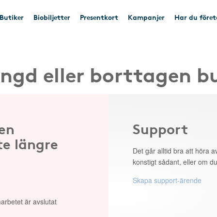
Butiker
Biobiljetter
Presentkort
Kampanjer
Har du före
ngd eller borttagen b
 en
Support
te längre
Det går alltid bra att höra av
konstigt sådant, eller om du
Skapa support-ärende
arbetet är avslutat