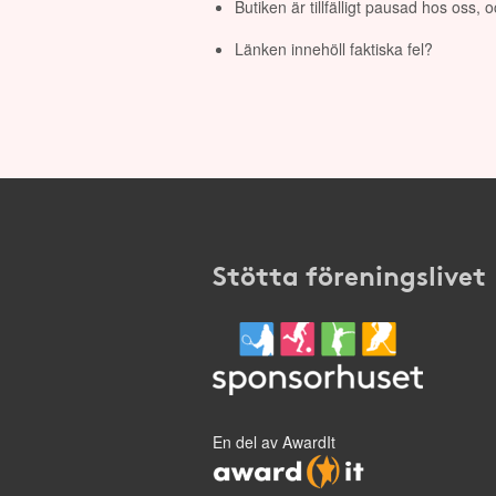
Butiken är tillfälligt pausad hos oss,
Länken innehöll faktiska fel?
Stötta föreningslivet
En del av AwardIt