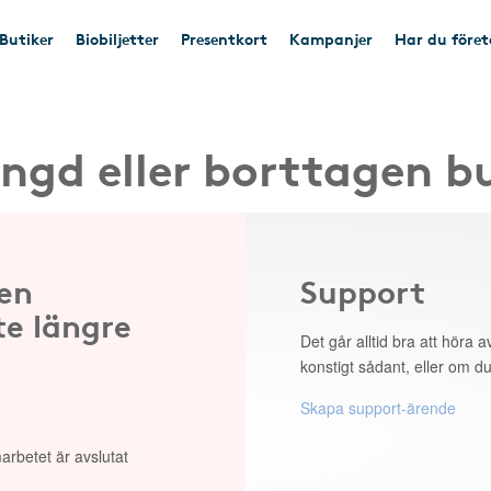
Butiker
Biobiljetter
Presentkort
Kampanjer
Har du före
ngd eller borttagen b
 en
Support
te längre
Det går alltid bra att höra av
konstigt sådant, eller om du
Skapa support-ärende
arbetet är avslutat