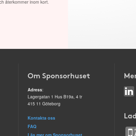
 och återkommer inom kort.
Om Sponsorhuset
Mer
Adress
:
Lagergatan 1 Hus B19a, 4 tr
415 11 Göteborg
Lad
Kontakta oss
FAQ
Läs mer om Sponsorhuset