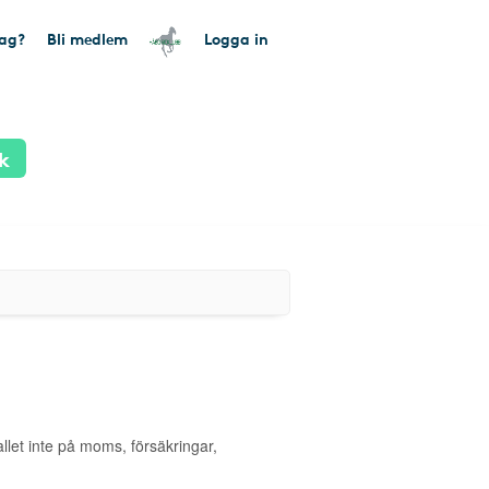
tag?
Bli medlem
Logga in
k
allet inte på moms, försäkringar,