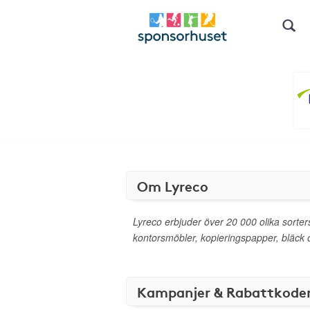
Om Lyreco
Lyreco erbjuder över 20 000 olika sorters
kontorsmöbler, kopieringspapper, bläck och
Kampanjer & Rabattkode