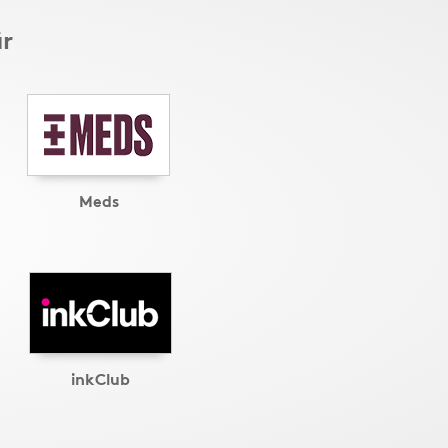
är
Meds
inkClub