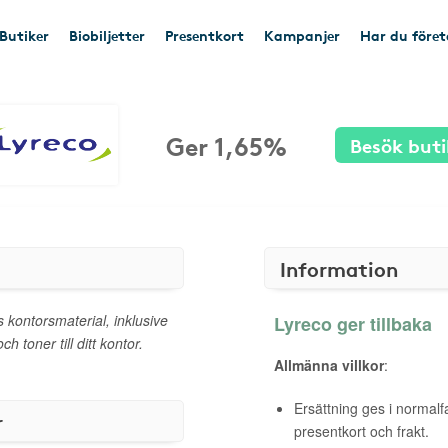
Butiker
Biobiljetter
Presentkort
Kampanjer
Har du före
Ger 1,65%
Besök buti
Information
 kontorsmaterial, inklusive
Lyreco ger tillbaka
 toner till ditt kontor.
Allmänna villkor
:
Ersättning ges i normalf
r
presentkort och frakt.