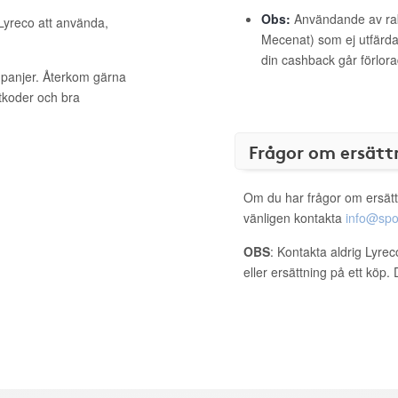
Obs:
Användande av raba
 Lyreco att använda,
Mecenat) som ej utfärdat
din cashback går förlora
mpanjer. Återkom gärna
ttkoder och bra
Frågor om ersätt
Om du har frågor om ersätt
vänligen kontakta
info@spo
OBS
: Kontakta aldrig Lyre
eller ersättning på ett köp