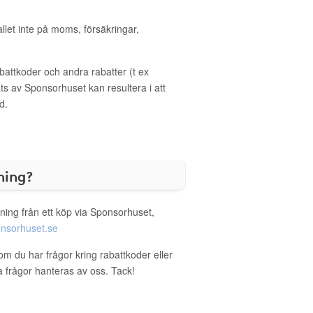
allet inte på moms, försäkringar,
ttkoder och andra rabatter (t ex
s av Sponsorhuset kan resultera i att
d.
ning?
ning från ett köp via Sponsorhuset,
nsorhuset.se
 om du har frågor kring rabattkoder eller
a frågor hanteras av oss. Tack!