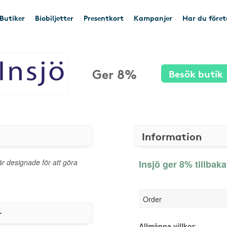
Butiker
Biobiljetter
Presentkort
Kampanjer
Har du före
Ger 8%
Besök butik
Information
r designade för att göra
Insjö ger 8% tillbaka
Order
r
Allmänna villkor
: