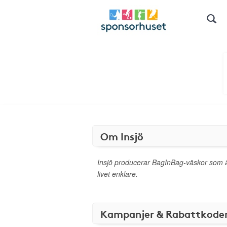
Om Insjö
Insjö producerar BagInBag-väskor som ä
livet enklare.
Kampanjer & Rabattkode