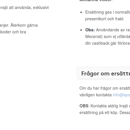
Insjö att använda, exklusivt
Ersättning ges i normalf
presentkort och frakt.
panjer. Återkom gärna
Obs:
Användande av raba
ttkoder och bra
Mecenat) som ej utfärdat
din cashback går förlora
Frågor om ersätt
Om du har frågor om ersätt
vänligen kontakta
info@spo
OBS
: Kontakta aldrig Insjö
ersättning på ett köp. Dess